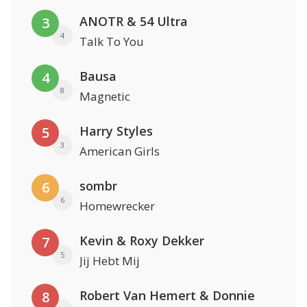
ANOTR & 54 Ultra
3
4
Talk To You
Bausa
4
8
Magnetic
Harry Styles
5
3
American Girls
sombr
6
6
Homewrecker
Kevin & Roxy Dekker
7
5
Jij Hebt Mij
Robert Van Hemert & Donnie
8