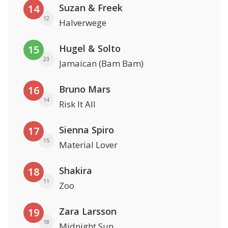
Suzan & Freek
14
12
Halverwege
Hugel & Solto
15
23
Jamaican (Bam Bam)
Bruno Mars
16
14
Risk It All
Sienna Spiro
17
15
Material Lover
Shakira
18
11
Zoo
Zara Larsson
19
18
Midnight Sun