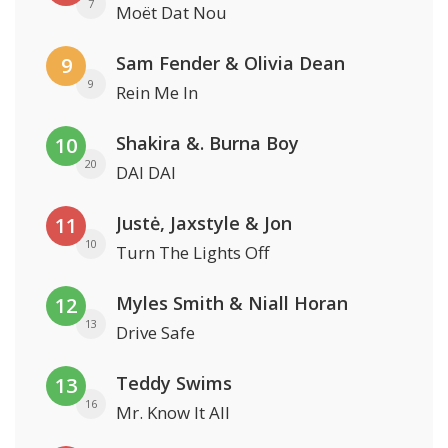
7
Moët Dat Nou
Sam Fender & Olivia Dean
9
9
Rein Me In
Shakira &. Burna Boy
10
20
DAI DAI
Justė, Jaxstyle & Jon
11
10
Turn The Lights Off
Myles Smith & Niall Horan
12
13
Drive Safe
Teddy Swims
13
16
Mr. Know It All