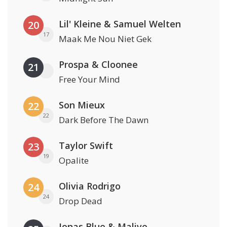
Lil' Kleine & Samuel Welten
20
17
Maak Me Nou Niet Gek
Prospa & Cloonee
21
Free Your Mind
Son Mieux
22
22
Dark Before The Dawn
Taylor Swift
23
19
Opalite
Olivia Rodrigo
24
24
Drop Dead
Jonas Blue & Malive