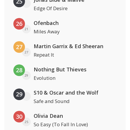
25
Edge Of Desire
Ofenbach
26
21
Miles Away
Martin Garrix & Ed Sheeran
27
27
Repeat It
Nothing But Thieves
28
29
Evolution
S10 & Oscar and the Wolf
29
Safe and Sound
Olivia Dean
30
25
So Easy (To Fall In Love)