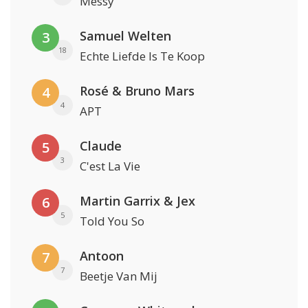
Messy
Samuel Welten
3
18
Echte Liefde Is Te Koop
Rosé & Bruno Mars
4
4
APT
Claude
5
3
C'est La Vie
Martin Garrix & Jex
6
5
Told You So
Antoon
7
7
Beetje Van Mij