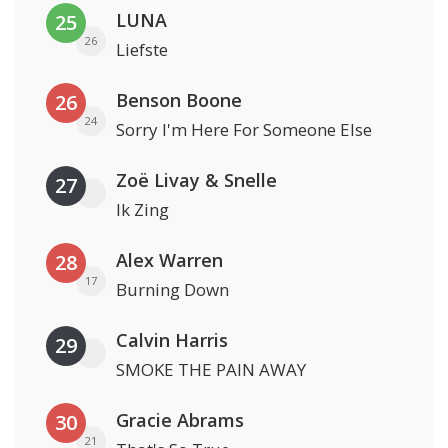
LUNA
25
26
Liefste
Benson Boone
26
24
Sorry I'm Here For Someone Else
Zoë Livay & Snelle
27
Ik Zing
Alex Warren
28
17
Burning Down
Calvin Harris
29
SMOKE THE PAIN AWAY
Gracie Abrams
30
21