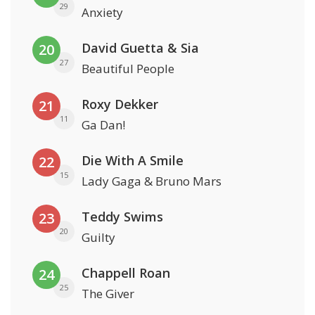
29
Anxiety
David Guetta & Sia
20
27
Beautiful People
Roxy Dekker
21
11
Ga Dan!
Die With A Smile
22
15
Lady Gaga & Bruno Mars
Teddy Swims
23
20
Guilty
Chappell Roan
24
25
The Giver