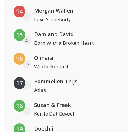
Morgan Wallen
14
13
Love Somebody
Damiano David
15
23
Born With a Broken Heart
Oimara
16
16
Wackelkontakt
Pommelien Thijs
17
Atlas
Suzan & Freek
18
19
Ken Je Dat Gevoel
Doechii
19