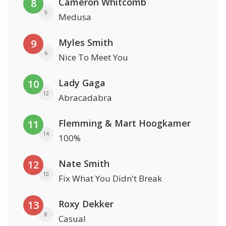
Cameron Whitcomb
8
9
Medusa
Myles Smith
9
6
Nice To Meet You
Lady Gaga
10
12
Abracadabra
Flemming & Mart Hoogkamer
11
14
100%
Nate Smith
12
10
Fix What You Didn't Break
Roxy Dekker
13
8
Casual