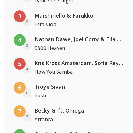
Dance The Night
Marshmello & Farukko
3
2
Esta Vida
Nathan Dawe, Joel Corry & Ella Henderson
4
5
0800 Heaven
Kris Kross Amsterdam. Sofia Reyes & Tinie Tempah
5
4
How You Samba
Troye Sivan
6
6
Rush
Becky G. ft. Omega
7
7
Arranca