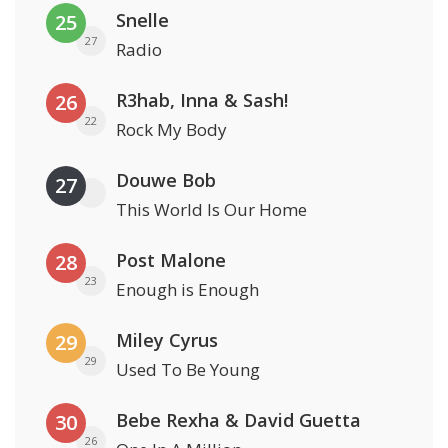
Snelle
25
27
Radio
R3hab, Inna & Sash!
26
22
Rock My Body
Douwe Bob
27
This World Is Our Home
Post Malone
28
23
Enough is Enough
Miley Cyrus
29
29
Used To Be Young
Bebe Rexha & David Guetta
30
26