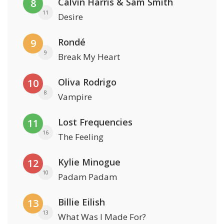
Calvin Harris & Sam Smith
8
11
Desire
Rondé
9
9
Break My Heart
Oliva Rodrigo
10
8
Vampire
Lost Frequencies
11
16
The Feeling
Kylie Minogue
12
10
Padam Padam
Billie Eilish
13
13
What Was I Made For?