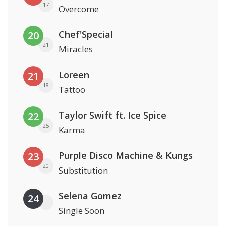
17
Overcome
Chef'Special
20
21
Miracles
Loreen
21
18
Tattoo
Taylor Swift ft. Ice Spice
22
25
Karma
Purple Disco Machine & Kungs
23
20
Substitution
Selena Gomez
24
Single Soon