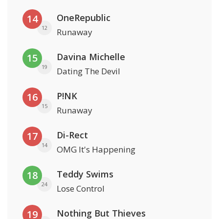
OneRepublic
14
12
Runaway
Davina Michelle
15
19
Dating The Devil
P!NK
16
15
Runaway
Di-Rect
17
14
OMG It's Happening
Teddy Swims
18
24
Lose Control
Nothing But Thieves
19