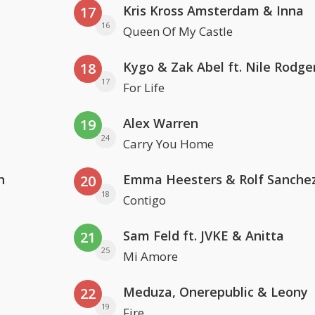
Kris Kross Amsterdam & Inna
17
16
Queen Of My Castle
Kygo & Zak Abel ft. Nile Rodge
18
17
For Life
Alex Warren
19
24
Carry You Home
n
Emma Heesters & Rolf Sanche
20
18
Contigo
Sam Feld ft. JVKE & Anitta
21
25
Mi Amore
Meduza, Onerepublic & Leony
22
19
Fire