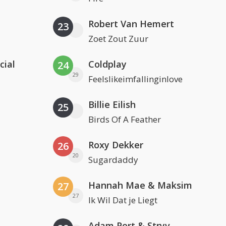
Robert Van Hemert
23
Zoet Zout Zuur
cial
Coldplay
24
29
Feelslikeimfallinginlove
Billie Eilish
25
Birds Of A Feather
Roxy Dekker
26
20
Sugardaddy
Hannah Mae & Maksim
27
27
Ik Wil Dat je Liegt
Adam Port & Stryv