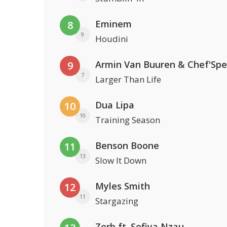
Eminem
8
9
Houdini
Armin Van Buuren & Chef'Spe
9
7
Larger Than Life
Dua Lipa
10
10
Training Season
Benson Boone
11
13
Slow It Down
Myles Smith
12
11
Stargazing
Zerb ft. Sofiya Nzau