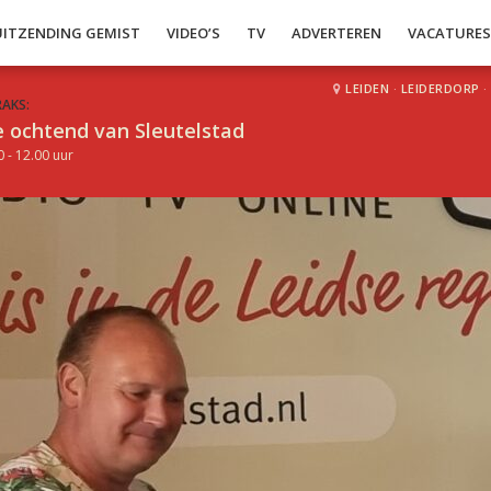
UITZENDING GEMIST
VIDEO’S
TV
ADVERTEREN
VACATURE
LEIDEN
·
LEIDERDORP
·
RAKS:
 ochtend van Sleutelstad
0 - 12.00 uur