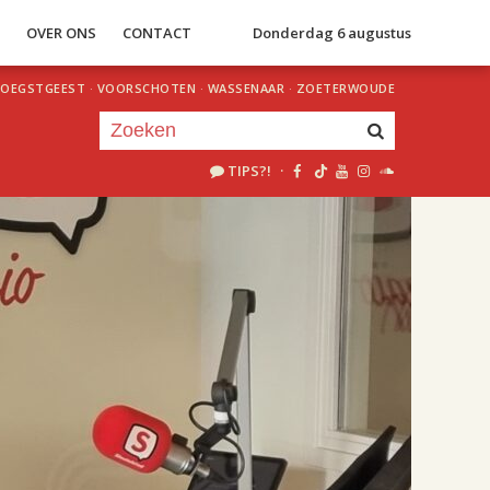
S
OVER ONS
CONTACT
Donderdag 6 augustus
OEGSTGEEST
·
VOORSCHOTEN
·
WASSENAAR
·
ZOETERWOUDE
TIPS?!
·
Je luistert nu naar
uur 1 van 2
«
Vorig uur
Volgend uur
»
18.00