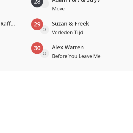
28
Move
Jamoxy & Agatino Romero ft. Raffaella Carrà
Suzan & Freek
29
23
Verleden Tijd
Alex Warren
30
26
Before You Leave Me