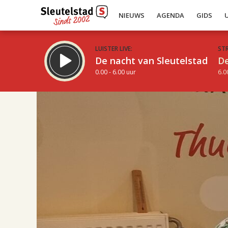
NIEUWS
AGENDA
GIDS
LUISTER LIVE:
ST
De nacht van Sleutelstad
De
0.00 - 6.00 uur
6.0
17.00
Inklappen