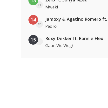
13
14
Mwaki
14
12
Pedro
Roxy Dekker ft. Ronnie Flex
15
Gaan We Weg?