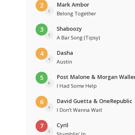
Mark Ambor
2
2
Belong Together
Shaboozy
3
5
A Bar Song (Tipsy)
Dasha
4
4
Austin
Post Malone & Morgan Walle
5
8
I Had Some Help
David Guetta & OneRepublic
6
6
I Don’t Wanna Wait
Cyril
7
3
Stumblin' In