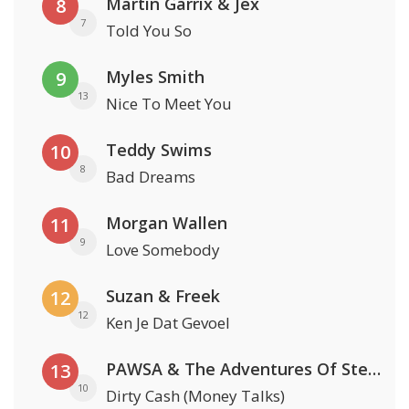
Martin Garrix & Jex
8
7
Told You So
Myles Smith
9
13
Nice To Meet You
Teddy Swims
10
8
Bad Dreams
Morgan Wallen
11
9
Love Somebody
Suzan & Freek
12
12
Ken Je Dat Gevoel
PAWSA & The Adventures Of Stevie V
13
10
Dirty Cash (Money Talks)