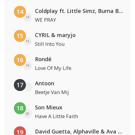
Coldplay ft. Little Simz, Burna Boy, Elyanna & Tini
14
14
WE PRAY
CYRIL & maryjo
15
15
Still Into You
Rondé
16
16
Love Of My Life
Antoon
17
Beetje Van Mij
Son Mieux
18
20
Have A Little Faith
David Guetta, Alphaville & Ava Max
19