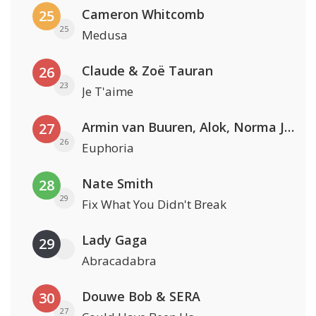
Cameron Whitcomb
25
25
Medusa
Claude & Zoë Tauran
26
23
Je T'aime
Armin van Buuren, Alok, Norma Jean Martine & LAWRENT
27
26
Euphoria
Nate Smith
28
29
Fix What You Didn't Break
Lady Gaga
29
Abracadabra
Douwe Bob & SERA
30
27