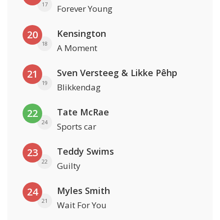
17
Forever Young
Kensington
20
18
A Moment
Sven Versteeg & Likke Pêhp
21
19
Blikkendag
Tate McRae
22
24
Sports car
Teddy Swims
23
22
Guilty
Myles Smith
24
21
Wait For You