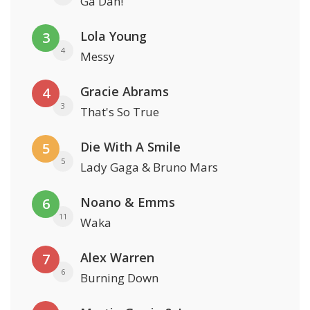
Ga Dan!
Lola Young
3
4
Messy
Gracie Abrams
4
3
That's So True
Die With A Smile
5
5
Lady Gaga & Bruno Mars
Noano & Emms
6
11
Waka
Alex Warren
7
6
Burning Down