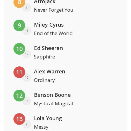
Afrojack
8
8
Never Forget You
Miley Cyrus
9
11
End of the World
Ed Sheeran
10
12
Sapphire
Alex Warren
11
10
Ordinary
Benson Boone
12
13
Mystical Magical
Lola Young
13
9
Messy