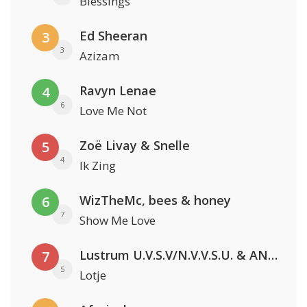
Blessings
Ed Sheeran
3
3
Azizam
Ravyn Lenae
4
6
Love Me Not
Zoë Livay & Snelle
5
4
Ik Zing
WizTheMc, bees & honey
6
7
Show Me Love
Lustrum U.V.S.V/N.V.V.S.U. & ANNO ONS & Jopke van Dobbenburgh & Roeland Beelen
7
5
Lotje