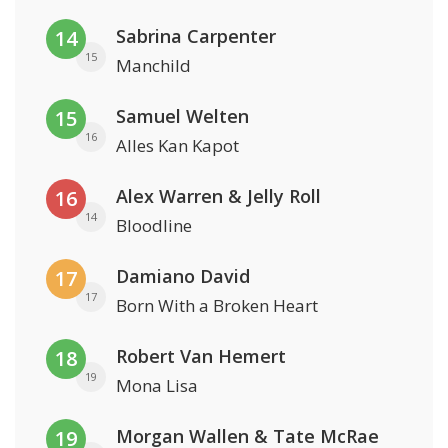
Sabrina Carpenter
14
15
Manchild
Samuel Welten
15
16
Alles Kan Kapot
Alex Warren & Jelly Roll
16
14
Bloodline
Damiano David
17
17
Born With a Broken Heart
Robert Van Hemert
18
19
Mona Lisa
Morgan Wallen & Tate McRae
19