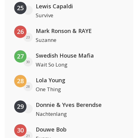
Lewis Capaldi
25
Survive
Mark Ronson & RAYE
26
23
Suzanne
Swedish House Mafia
27
30
Wait So Long
Lola Young
28
28
One Thing
Donnie & Yves Berendse
29
Nachtenlang
Douwe Bob
30
21