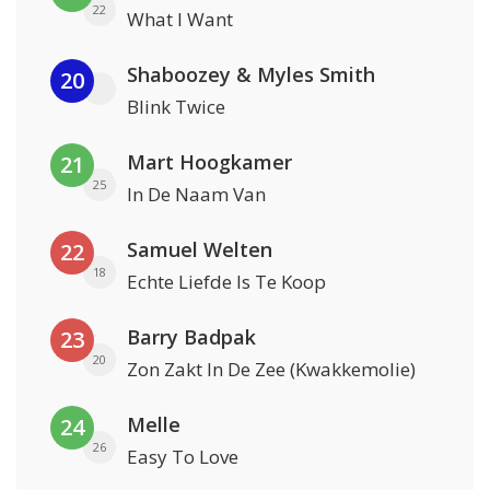
22
What I Want
Shaboozey & Myles Smith
20
Blink Twice
Mart Hoogkamer
21
25
In De Naam Van
Samuel Welten
22
18
Echte Liefde Is Te Koop
Barry Badpak
23
20
Zon Zakt In De Zee (Kwakkemolie)
Melle
24
26
Easy To Love