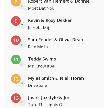
Robert Van Hemert & Donnie
8
8
Moët Dat Nou
Kevin & Roxy Dekker
9
7
Jij Hebt Mij
Sam Fender & Olivia Dean
10
9
Rein Me In
Teddy Swims
11
13
Mr. Know It All
Myles Smith & Niall Horan
12
12
Drive Safe
Justė, Jaxstyle & Jon
13
11
Turn The Lights Off