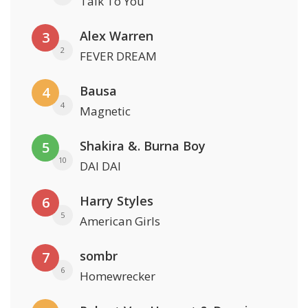
Talk To You
Alex Warren
3
2
FEVER DREAM
Bausa
4
4
Magnetic
Shakira &. Burna Boy
5
10
DAI DAI
Harry Styles
6
5
American Girls
sombr
7
6
Homewrecker