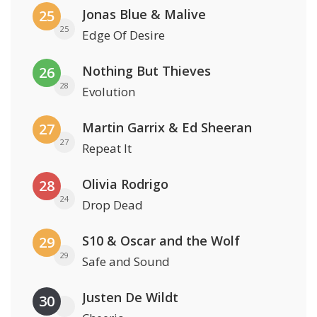
Jonas Blue & Malive
25
25
Edge Of Desire
Nothing But Thieves
26
28
Evolution
Martin Garrix & Ed Sheeran
27
27
Repeat It
Olivia Rodrigo
28
24
Drop Dead
S10 & Oscar and the Wolf
29
29
Safe and Sound
Justen De Wildt
30