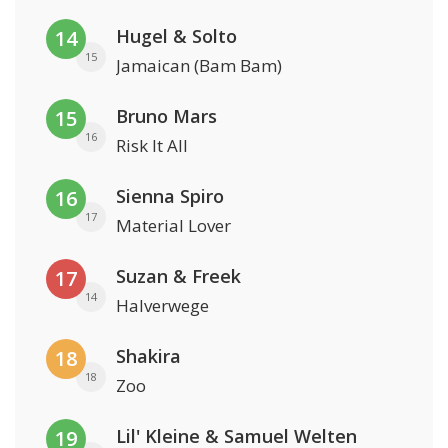
Hugel & Solto
14
15
Jamaican (Bam Bam)
Bruno Mars
15
16
Risk It All
Sienna Spiro
16
17
Material Lover
Suzan & Freek
17
14
Halverwege
Shakira
18
18
Zoo
Lil' Kleine & Samuel Welten
19