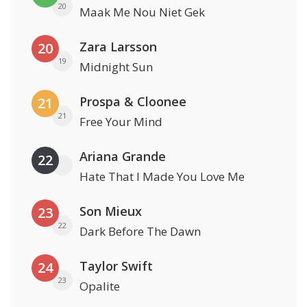
20
Maak Me Nou Niet Gek
Zara Larsson
20
19
Midnight Sun
Prospa & Cloonee
21
21
Free Your Mind
Ariana Grande
22
Hate That I Made You Love Me
Son Mieux
23
22
Dark Before The Dawn
Taylor Swift
24
23
Opalite