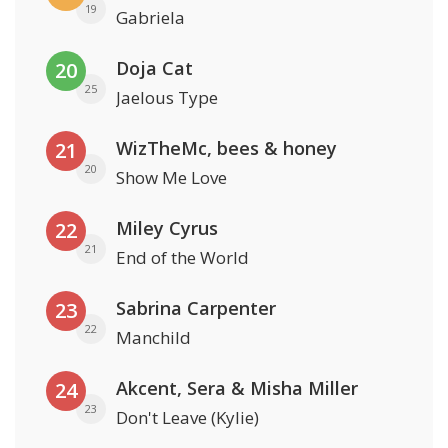
19
Gabriela
Doja Cat
20
25
Jaelous Type
WizTheMc, bees & honey
21
20
Show Me Love
Miley Cyrus
22
21
End of the World
Sabrina Carpenter
23
22
Manchild
Akcent, Sera & Misha Miller
24
23
Don't Leave (Kylie)