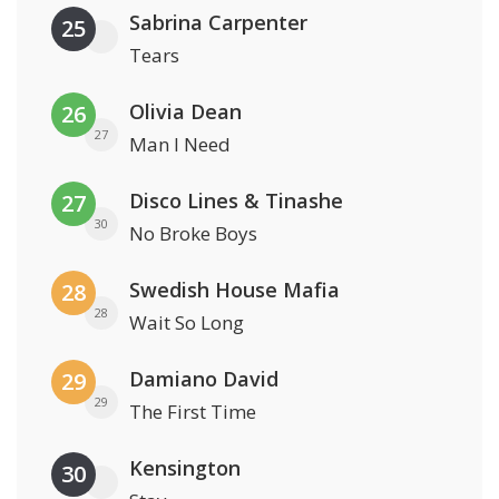
Sabrina Carpenter
25
Tears
Olivia Dean
26
27
Man I Need
Disco Lines & Tinashe
27
30
No Broke Boys
Swedish House Mafia
28
28
Wait So Long
Damiano David
29
29
The First Time
Kensington
30