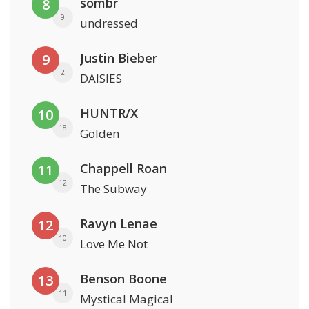
sombr
8
9
undressed
Justin Bieber
9
2
DAISIES
HUNTR/X
10
18
Golden
Chappell Roan
11
12
The Subway
Ravyn Lenae
12
10
Love Me Not
Benson Boone
13
11
Mystical Magical