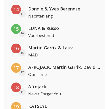
Donnie & Yves Berendse
14
13
Nachtenlang
LUNA & Russo
15
16
Voorbestemd
Martin Garrix & Lauv
16
15
MAD
AFROJACK, Martin Garrix, David Guetta & Amél
17
17
Our Time
Afrojack
18
14
Never Forget You
KATSEYE
19