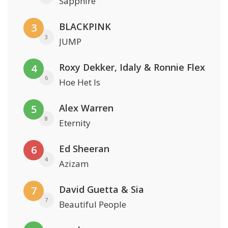
Sapphire
BLACKPINK
3
3
JUMP
Roxy Dekker, Idaly & Ronnie Flex
4
6
Hoe Het Is
Alex Warren
5
8
Eternity
Ed Sheeran
6
4
Azizam
David Guetta & Sia
7
7
Beautiful People