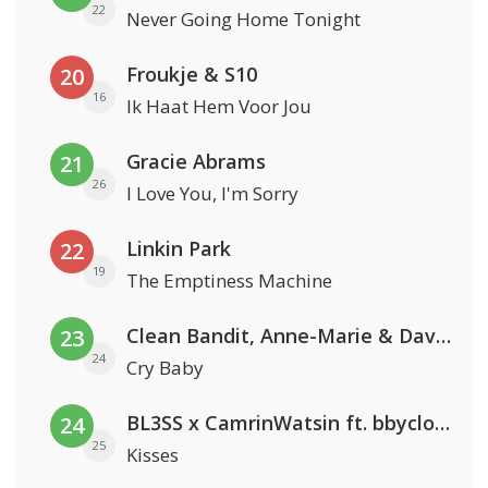
22
Never Going Home Tonight
Froukje & S10
20
16
Ik Haat Hem Voor Jou
Gracie Abrams
21
26
I Love You, I'm Sorry
Linkin Park
22
19
The Emptiness Machine
Clean Bandit, Anne-Marie & David Guetta
23
24
Cry Baby
BL3SS x CamrinWatsin ft. bbyclose
24
25
Kisses