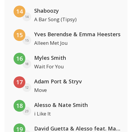
Shaboozy
14
14
A Bar Song (Tipsy)
Yves Berendse & Emma Heesters
15
15
Alleen Met Jou
Myles Smith
16
18
Wait For You
Adam Port & Stryv
17
12
Move
Alesso & Nate Smith
18
23
i Like It
David Guetta & Alesso feat. Madison Love
19