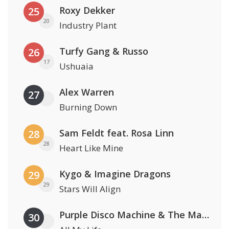
Roxy Dekker
25
20
Industry Plant
Turfy Gang & Russo
26
17
Ushuaia
Alex Warren
27
Burning Down
Sam Feldt feat. Rosa Linn
28
28
Heart Like Mine
Kygo & Imagine Dragons
29
29
Stars Will Align
Purple Disco Machine & The Magician
30