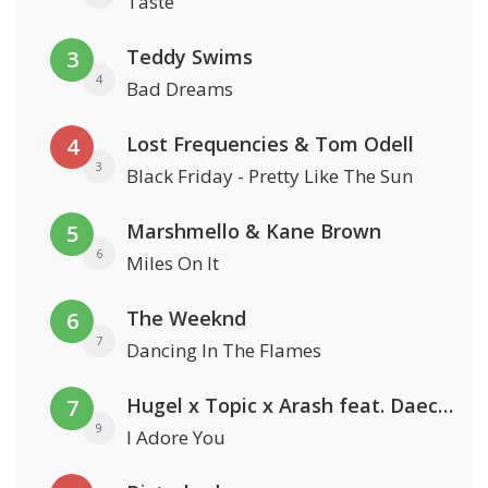
Taste
Teddy Swims
3
4
Bad Dreams
Lost Frequencies & Tom Odell
4
3
Black Friday - Pretty Like The Sun
Marshmello & Kane Brown
5
6
Miles On It
The Weeknd
6
7
Dancing In The Flames
Hugel x Topic x Arash feat. Daecolm
7
9
I Adore You