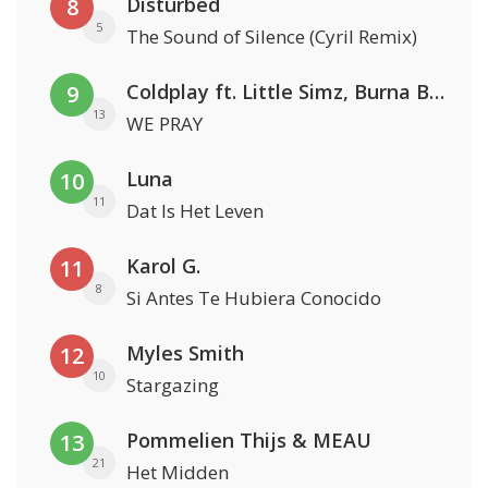
Disturbed
8
5
The Sound of Silence (Cyril Remix)
Coldplay ft. Little Simz, Burna Boy, Elyanna & Tini
9
13
WE PRAY
Luna
10
11
Dat Is Het Leven
Karol G.
11
8
Si Antes Te Hubiera Conocido
Myles Smith
12
10
Stargazing
Pommelien Thijs & MEAU
13
21
Het Midden