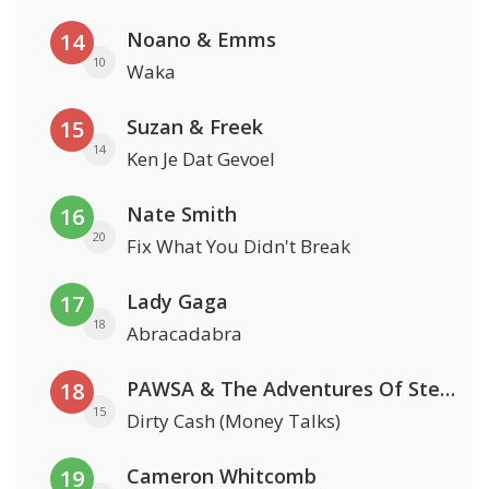
Noano & Emms
14
10
Waka
Suzan & Freek
15
14
Ken Je Dat Gevoel
Nate Smith
16
20
Fix What You Didn't Break
Lady Gaga
17
18
Abracadabra
PAWSA & The Adventures Of Stevie V
18
15
Dirty Cash (Money Talks)
Cameron Whitcomb
19