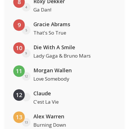
Roxy Dekker
8
4
Ga Dan!
Gracie Abrams
9
5
That's So True
Die With A Smile
10
9
Lady Gaga & Bruno Mars
Morgan Wallen
11
12
Love Somebody
Claude
12
C'est La Vie
Alex Warren
13
13
Burning Down