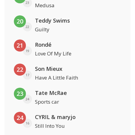
23
Medusa
Teddy Swims
20
22
Guilty
Rondé
21
19
Love Of My Life
Son Mieux
22
17
Have A Little Faith
Tate McRae
23
24
Sports car
CYRIL & maryjo
24
16
Still Into You