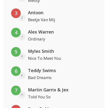
Messy
Antoon
3
2
Beetje Van Mij
Alex Warren
4
7
Ordinary
Myles Smith
5
6
Nice To Meet You
Teddy Swims
6
8
Bad Dreams
Martin Garrix & Jex
7
11
Told You So