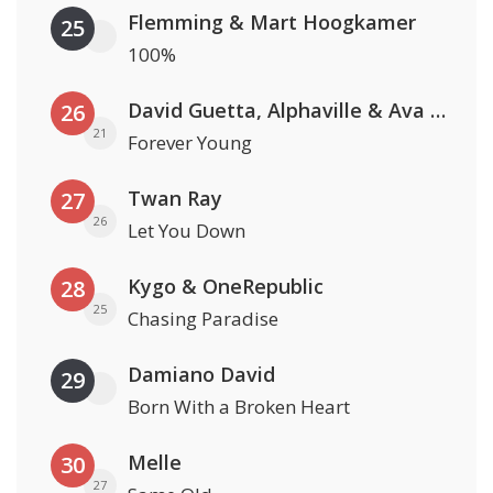
Flemming & Mart Hoogkamer
25
100%
David Guetta, Alphaville & Ava Max
26
21
Forever Young
Twan Ray
27
26
Let You Down
Kygo & OneRepublic
28
25
Chasing Paradise
Damiano David
29
Born With a Broken Heart
Melle
30
27