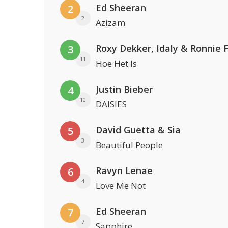
Ed Sheeran
2
2
Azizam
Roxy Dekker, Idaly & Ronnie 
3
11
Hoe Het Is
Justin Bieber
4
10
DAISIES
David Guetta & Sia
5
3
Beautiful People
Ravyn Lenae
6
4
Love Me Not
Ed Sheeran
7
7
Sapphire