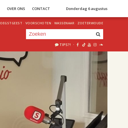
S
OVER ONS
CONTACT
Donderdag 6 augustus
OEGSTGEEST
·
VOORSCHOTEN
·
WASSENAAR
·
ZOETERWOUDE
TIPS?!
·
Je luistert nu naar
uur 1 van 2
«
Vorig uur
Volgend uur
»
18.00