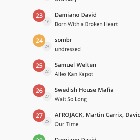
Damiano David
23
19
Born With a Broken Heart
sombr
24
24
undressed
Samuel Welten
25
22
Alles Kan Kapot
Swedish House Mafia
26
23
Wait So Long
27
25
Our Time
Damiano David