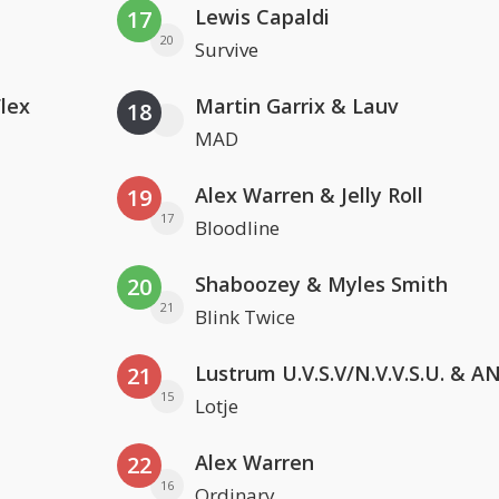
Lewis Capaldi
17
20
Survive
Flex
Martin Garrix & Lauv
18
MAD
Alex Warren & Jelly Roll
19
17
Bloodline
Shaboozey & Myles Smith
20
21
Blink Twice
21
15
Lotje
Alex Warren
22
16
Ordinary