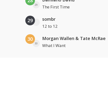
28
29
The First Time
sombr
29
12 to 12
Morgan Wallen & Tate McRae
30
30
What I Want