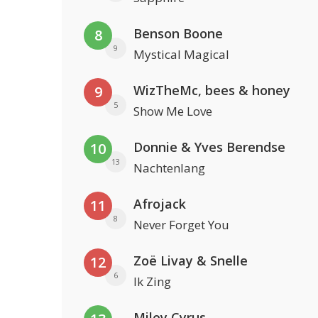
Benson Boone
8
9
Mystical Magical
WizTheMc, bees & honey
9
5
Show Me Love
Donnie & Yves Berendse
10
13
Nachtenlang
Afrojack
11
8
Never Forget You
Zoë Livay & Snelle
12
6
Ik Zing
Miley Cyrus