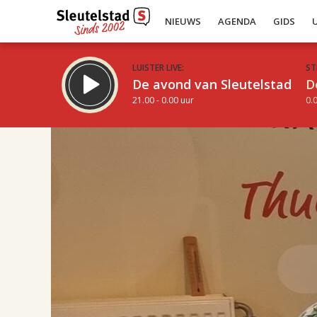
NIEUWS
AGENDA
GIDS
LUISTER LIVE:
ST
De avond van Sleutelstad
D
21.00 - 0.00 uur
0.0
17.00
Inklappen