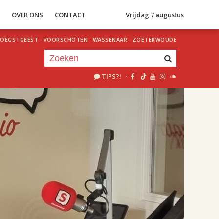
S
OVER ONS
CONTACT
Vrijdag 7 augustus
OEGSTGEEST
·
VOORSCHOTEN
·
WASSENAAR
·
ZOETERWOUDE
TIPS?!
·
Je luistert nu naar
uur 1 van 2
«
Vorig uur
Volgend uur
»
18.00