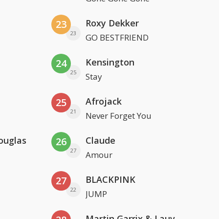
Roxy Dekker
23
23
GO BESTFRIEND
Kensington
24
25
Stay
Afrojack
25
21
Never Forget You
ouglas
Claude
26
27
Amour
BLACKPINK
27
22
JUMP
Martin Garrix & Lauv