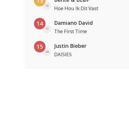
13
13
Hoe Hou Ik Dit Vast
Damiano David
14
11
The First Time
Justin Bieber
15
14
DAISIES