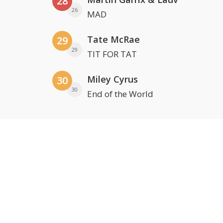
28
26
MAD
Tate McRae
29
29
TIT FOR TAT
Miley Cyrus
30
30
End of the World