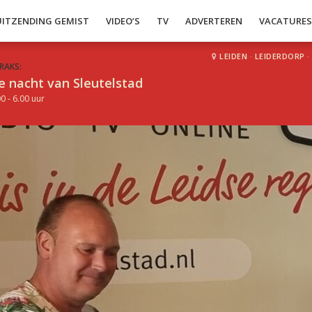
UITZENDING GEMIST
VIDEO’S
TV
ADVERTEREN
VACATURE
LEIDEN
·
LEIDERDORP
·
RAKS:
e nacht van Sleutelstad
0 - 6.00 uur