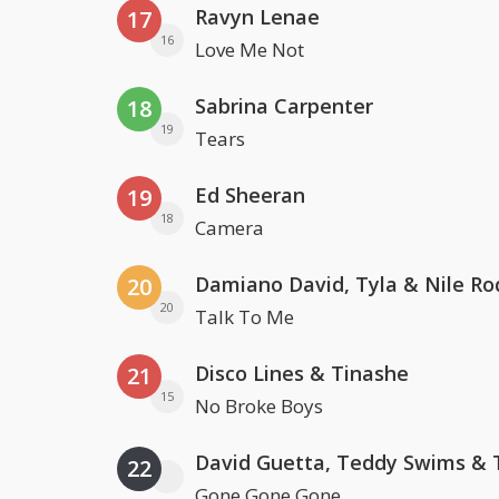
Ravyn Lenae
17
16
Love Me Not
Sabrina Carpenter
18
19
Tears
Ed Sheeran
19
18
Camera
Damiano David, Tyla & Nile Ro
20
20
Talk To Me
Disco Lines & Tinashe
21
15
No Broke Boys
22
Gone Gone Gone