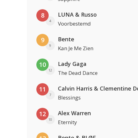
LUNA & Russo
8
4
Voorbestemd
Bente
9
9
Kan Je Me Zien
Lady Gaga
10
12
The Dead Dance
Calvin Harris & Clementine D
11
7
Blessings
Alex Warren
12
10
Eternity
Bente & BLØF