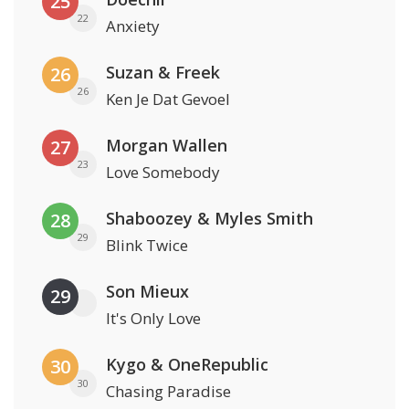
25
22
Anxiety
Suzan & Freek
26
26
Ken Je Dat Gevoel
Morgan Wallen
27
23
Love Somebody
Shaboozey & Myles Smith
28
29
Blink Twice
Son Mieux
29
It's Only Love
Kygo & OneRepublic
30
30
Chasing Paradise