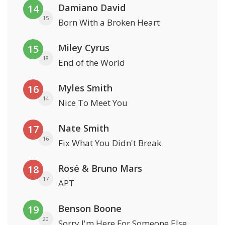
Damiano David
14
15
Born With a Broken Heart
Miley Cyrus
15
18
End of the World
Myles Smith
16
14
Nice To Meet You
Nate Smith
17
16
Fix What You Didn't Break
Rosé & Bruno Mars
18
17
APT
Benson Boone
19
20
Sorry I'm Here For Someone Else