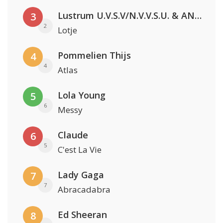
Lustrum U.V.S.V/N.V.V.S.U. & ANNO ONS & Jopke van Dobbenburgh & Roeland Beelen
3
2
Lotje
Pommelien Thijs
4
4
Atlas
Lola Young
5
6
Messy
Claude
6
5
C'est La Vie
Lady Gaga
7
7
Abracadabra
Ed Sheeran
8