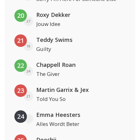
Roxy Dekker
20
27
Jouw Idee
Teddy Swims
21
19
Guilty
Chappell Roan
22
24
The Giver
Martin Garrix & Jex
23
21
Told You So
Emma Heesters
24
Alles Wordt Beter
Doechii