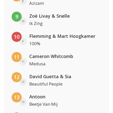
8
Azizam
Zoë Livay & Snelle
9
10
Ik Zing
Flemming & Mart Hoogkamer
10
9
100%
Cameron Whitcomb
11
11
Medusa
David Guetta & Sia
12
12
Beautiful People
Antoon
13
13
Beetje Van Mij