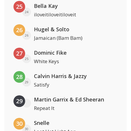
Bella Kay
25
24
iloveitiloveitiloveit
Hugel & Solto
26
26
Jamaican (Bam Bam)
Dominic Fike
27
25
White Keys
Calvin Harris & Jazzy
28
29
Satisfy
Martin Garrix & Ed Sheeran
29
Repeat It
Snelle
30
30