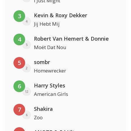
I Just Might
Kevin & Roxy Dekker
3
4
Jij Hebt Mij
Robert Van Hemert & Donnie
4
5
Moët Dat Nou
sombr
5
2
Homewrecker
Harry Styles
6
12
American Girls
Shakira
7
6
Zoo