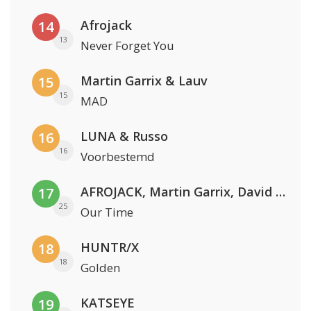
Afrojack
14
13
Never Forget You
Martin Garrix & Lauv
15
15
MAD
LUNA & Russo
16
16
Voorbestemd
AFROJACK, Martin Garrix, David Guetta & Amél
17
25
Our Time
HUNTR/X
18
18
Golden
KATSEYE
19