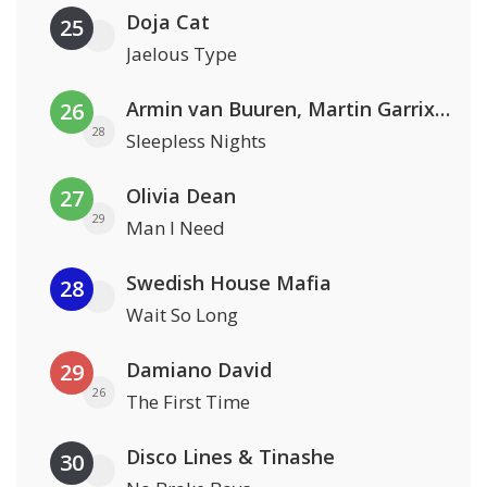
Doja Cat
25
Jaelous Type
Armin van Buuren, Martin Garrix & Libby Whitehouse
26
28
Sleepless Nights
Olivia Dean
27
29
Man I Need
Swedish House Mafia
28
Wait So Long
Damiano David
29
26
The First Time
Disco Lines & Tinashe
30