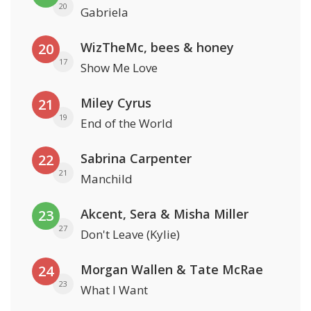
20
Gabriela
WizTheMc, bees & honey
20
17
Show Me Love
Miley Cyrus
21
19
End of the World
Sabrina Carpenter
22
21
Manchild
Akcent, Sera & Misha Miller
23
27
Don't Leave (Kylie)
Morgan Wallen & Tate McRae
24
23
What I Want