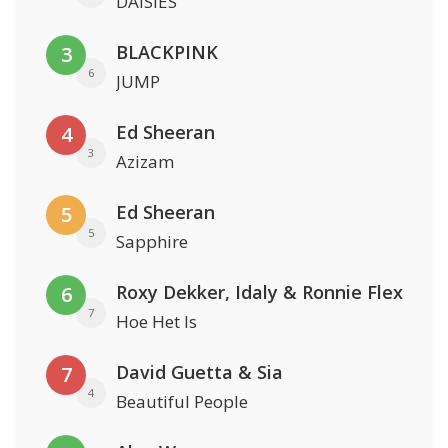
DAISIES
BLACKPINK
3
6
JUMP
Ed Sheeran
4
3
Azizam
Ed Sheeran
5
5
Sapphire
Roxy Dekker, Idaly & Ronnie Flex
6
7
Hoe Het Is
David Guetta & Sia
7
4
Beautiful People