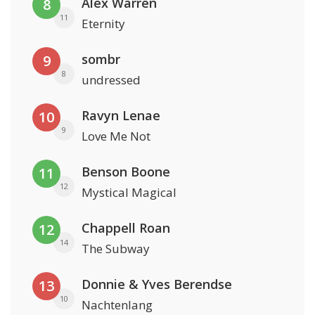
Alex Warren
8
11
Eternity
sombr
9
8
undressed
Ravyn Lenae
10
9
Love Me Not
Benson Boone
11
12
Mystical Magical
Chappell Roan
12
14
The Subway
Donnie & Yves Berendse
13
10
Nachtenlang