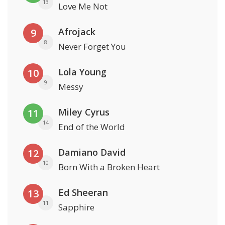
13
Love Me Not
Afrojack
9
8
Never Forget You
Lola Young
10
9
Messy
Miley Cyrus
11
14
End of the World
Damiano David
12
10
Born With a Broken Heart
Ed Sheeran
13
11
Sapphire