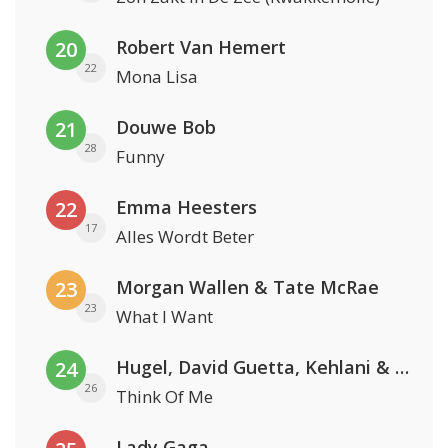
Robert Van Hemert
20
22
Mona Lisa
Douwe Bob
21
28
Funny
Emma Heesters
22
17
Alles Wordt Beter
Morgan Wallen & Tate McRae
23
23
What I Want
Hugel, David Guetta, Kehlani & Daecolm
24
26
Think Of Me
Lady Gaga