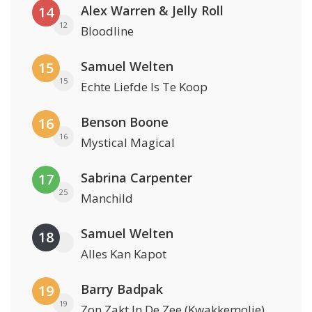
Alex Warren & Jelly Roll
14
12
Bloodline
Samuel Welten
15
15
Echte Liefde Is Te Koop
Benson Boone
16
16
Mystical Magical
Sabrina Carpenter
17
25
Manchild
Samuel Welten
18
Alles Kan Kapot
Barry Badpak
19
19
Zon Zakt In De Zee (Kwakkemolie)