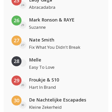
25
24
Abracadabra
Mark Ronson & RAYE
26
29
Suzanne
Nate Smith
27
27
Fix What You Didn't Break
Melle
28
Easy To Love
Froukje & S10
29
20
Hart In Brand
De Nachtelijke Escapades
30
30
Kleine Zekerheid