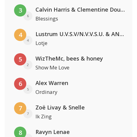
Calvin Harris & Clementine Douglas
3
6
Blessings
Lustrum U.V.S.V/N.V.V.S.U. & ANNO ONS & Jopke van Dobbenburgh & Roeland Beelen
4
4
Lotje
WizTheMc, bees & honey
5
2
Show Me Love
Alex Warren
6
5
Ordinary
Zoë Livay & Snelle
7
7
Ik Zing
Ravyn Lenae
8