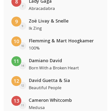
Lady Gaga
8
7
Abracadabra
Zoë Livay & Snelle
9
9
Ik Zing
Flemming & Mart Hoogkamer
10
10
100%
Damiano David
11
14
Born With a Broken Heart
David Guetta & Sia
12
12
Beautiful People
Cameron Whitcomb
13
11
Medusa