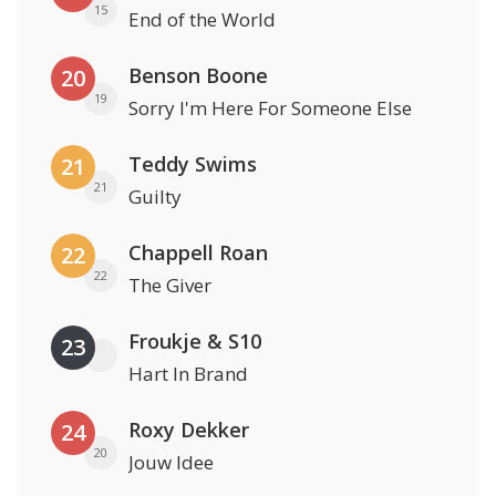
15
End of the World
Benson Boone
20
19
Sorry I'm Here For Someone Else
Teddy Swims
21
21
Guilty
Chappell Roan
22
22
The Giver
Froukje & S10
23
Hart In Brand
Roxy Dekker
24
20
Jouw Idee