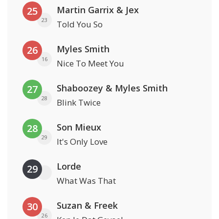
Martin Garrix & Jex
25
23
Told You So
Myles Smith
26
16
Nice To Meet You
Shaboozey & Myles Smith
27
28
Blink Twice
Son Mieux
28
29
It's Only Love
Lorde
29
What Was That
Suzan & Freek
30
26