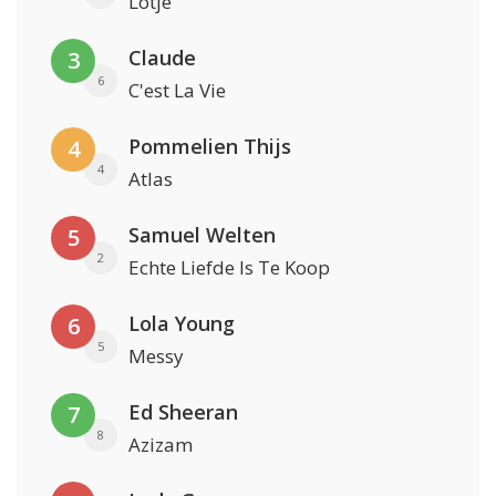
Lotje
Claude
3
6
C'est La Vie
Pommelien Thijs
4
4
Atlas
Samuel Welten
5
2
Echte Liefde Is Te Koop
Lola Young
6
5
Messy
Ed Sheeran
7
8
Azizam