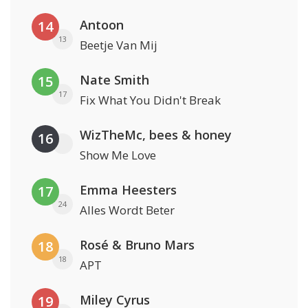
Antoon
14
13
Beetje Van Mij
Nate Smith
15
17
Fix What You Didn't Break
WizTheMc, bees & honey
16
Show Me Love
Emma Heesters
17
24
Alles Wordt Beter
Rosé & Bruno Mars
18
18
APT
Miley Cyrus
19