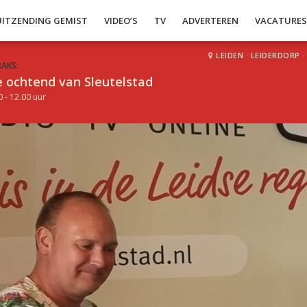
UITZENDING GEMIST
VIDEO’S
TV
ADVERTEREN
VACATURE
LEIDEN
·
LEIDERDORP
·
RAKS:
 ochtend van Sleutelstad
0 - 12.00 uur