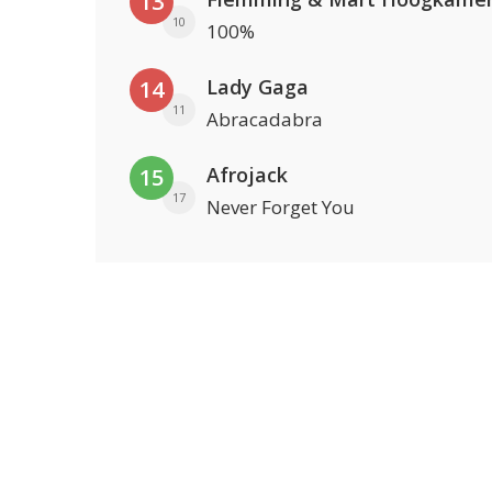
13
10
100%
Lady Gaga
14
11
Abracadabra
Afrojack
15
17
Never Forget You