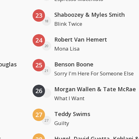
Shaboozey & Myles Smith
23
18
Blink Twice
Robert Van Hemert
24
20
Mona Lisa
ouglas
Benson Boone
25
21
Sorry I'm Here For Someone Else
Morgan Wallen & Tate McRae
26
What I Want
Teddy Swims
27
27
Guilty
r