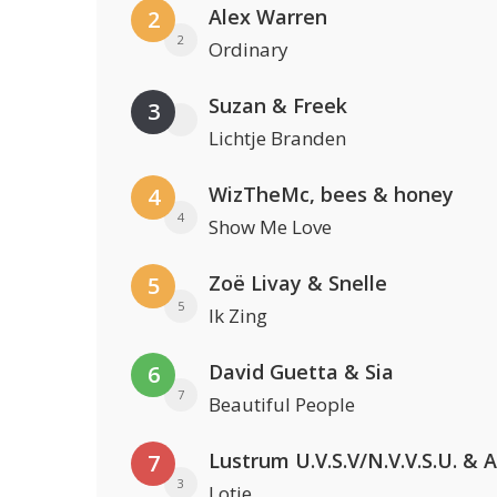
Alex Warren
2
2
Ordinary
Suzan & Freek
3
Lichtje Branden
WizTheMc, bees & honey
4
4
Show Me Love
Zoë Livay & Snelle
5
5
Ik Zing
David Guetta & Sia
6
7
Beautiful People
7
3
Lotje