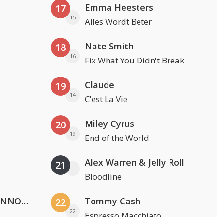
Emma Heesters
17
15
Alles Wordt Beter
Nate Smith
18
16
Fix What You Didn't Break
Claude
19
14
C'est La Vie
Miley Cyrus
20
19
End of the World
Alex Warren & Jelly Roll
21
Bloodline
Lustrum U.V.S.V/N.V.V.S.U. & ANNO ONS & Jopke van Dobbenburgh & Roeland Beelen
Tommy Cash
22
22
Espresso Macchiato