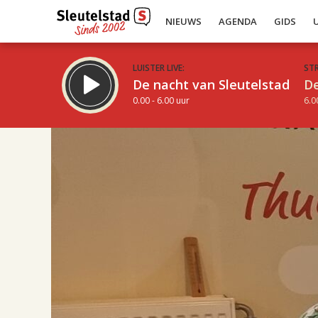
NIEUWS
AGENDA
GIDS
LUISTER LIVE:
ST
De nacht van Sleutelstad
De
0.00 - 6.00 uur
6.0
17.00
Inklappen