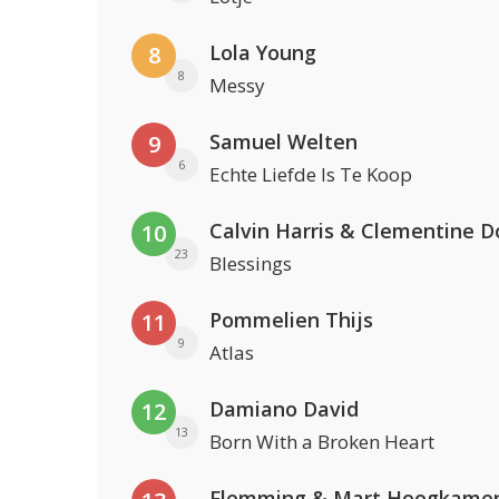
Lola Young
8
8
Messy
Samuel Welten
9
6
Echte Liefde Is Te Koop
Calvin Harris & Clementine D
10
23
Blessings
Pommelien Thijs
11
9
Atlas
Damiano David
12
13
Born With a Broken Heart
Flemming & Mart Hoogkame