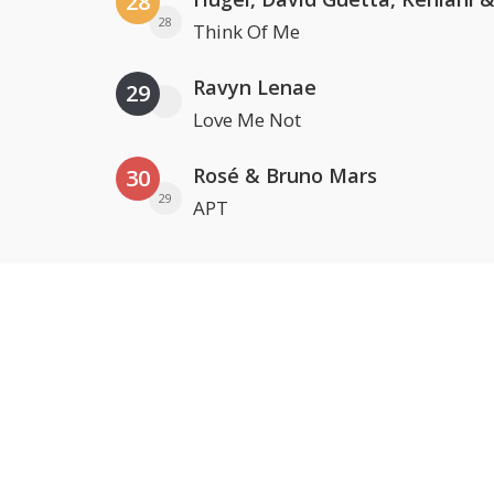
28
28
Think Of Me
Ravyn Lenae
29
Love Me Not
Rosé & Bruno Mars
30
29
APT