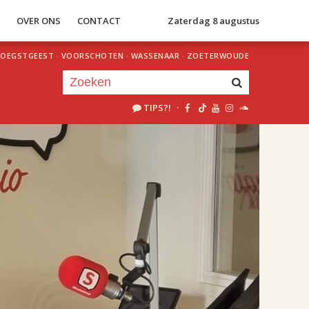
S
OVER ONS
CONTACT
Zaterdag 8 augustus
OEGSTGEEST
·
VOORSCHOTEN
·
WASSENAAR
·
ZOETERWOUDE
TIPS?!
·
Je luistert nu naar
uur 1 van 2
«
Vorig uur
Volgend uur
»
18.00