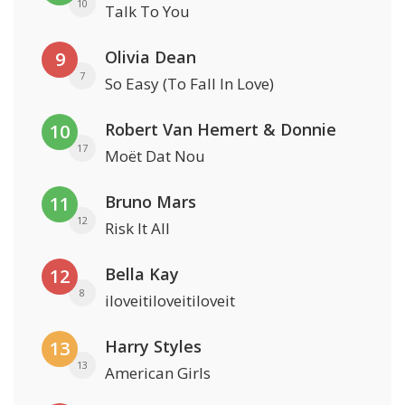
10
Talk To You
Olivia Dean
9
7
So Easy (To Fall In Love)
Robert Van Hemert & Donnie
10
17
Moët Dat Nou
Bruno Mars
11
12
Risk It All
Bella Kay
12
8
iloveitiloveitiloveit
Harry Styles
13
13
American Girls