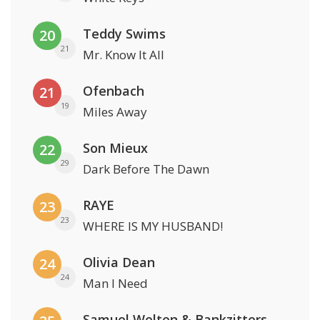
Teddy Swims
20
21
Mr. Know It All
Ofenbach
21
19
Miles Away
Son Mieux
22
29
Dark Before The Dawn
RAYE
23
23
WHERE IS MY HUSBAND!
Olivia Dean
24
24
Man I Need
Samuel Welten & Bankzitters