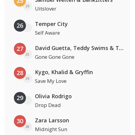
25
25
Uitslover
Temper City
26
Self Aware
David Guetta, Teddy Swims & Tones And I
27
22
Gone Gone Gone
Kygo, Khalid & Gryffin
28
26
Save My Love
Olivia Rodrigo
29
Drop Dead
Zara Larsson
30
28
Midnight Sun