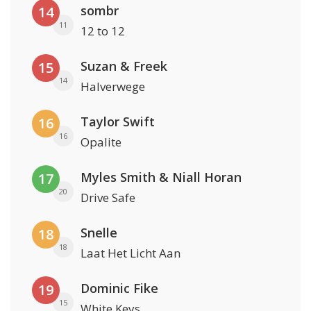
sombr
14
11
12 to 12
Suzan & Freek
15
14
Halverwege
Taylor Swift
16
16
Opalite
Myles Smith & Niall Horan
17
20
Drive Safe
Snelle
18
18
Laat Het Licht Aan
Dominic Fike
19
15
White Keys