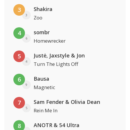
Shakira
3
3
Zoo
sombr
4
6
Homewrecker
Justė, Jaxstyle & Jon
5
4
Turn The Lights Off
Bausa
6
9
Magnetic
Sam Fender & Olivia Dean
7
5
Rein Me In
ANOTR & 54 Ultra
8