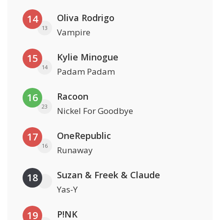
Oliva Rodrigo
14
13
Vampire
Kylie Minogue
15
14
Padam Padam
Racoon
16
23
Nickel For Goodbye
OneRepublic
17
16
Runaway
Suzan & Freek & Claude
18
Yas-Y
P!NK
19