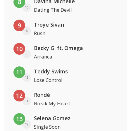
Davina Michelle
8
10
Dating The Devil
Troye Sivan
9
6
Rush
Becky G. ft. Omega
10
9
Arranca
Teddy Swims
11
12
Lose Control
Rondé
12
11
Break My Heart
Selena Gomez
13
18
Single Soon