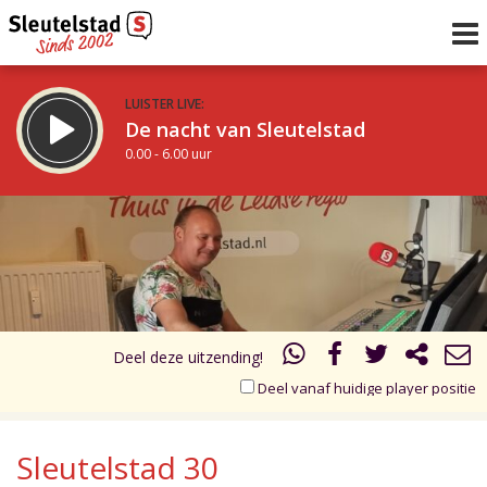
LUISTER LIVE:
De nacht van Sleutelstad
0.00 - 6.00 uur
STRAKS:
De ochtend van Sleutelstad
17.00
18.00
6.00 - 12.00 uur
uur 1 van 2
Vorig uur
Volgend uur
Inklappen
Deel deze uitzending!
Deel vanaf huidige player positie
Sleutelstad 30