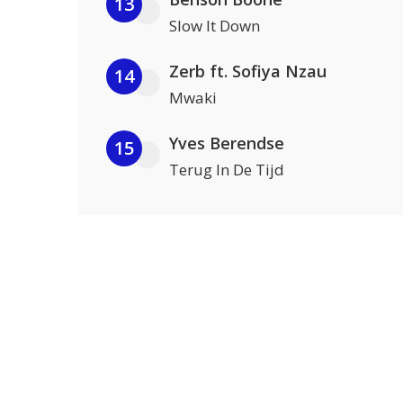
13
Slow It Down
Zerb ft. Sofiya Nzau
14
Mwaki
Yves Berendse
15
Terug In De Tijd