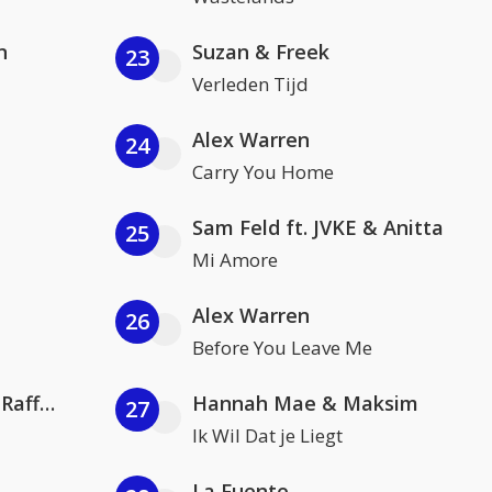
n
Suzan & Freek
23
Verleden Tijd
Alex Warren
24
Carry You Home
Sam Feld ft. JVKE & Anitta
25
Mi Amore
Alex Warren
26
Before You Leave Me
Jamoxy & Agatino Romero ft. Raffaella Carrà
Hannah Mae & Maksim
27
Ik Wil Dat je Liegt
La Fuente