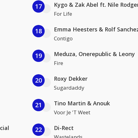
Kygo & Zak Abel ft. Nile Rodge
17
For Life
Emma Heesters & Rolf Sanche
18
Contigo
Meduza, Onerepublic & Leony
19
Fire
Roxy Dekker
20
Sugardaddy
Tino Martin & Anouk
21
Voor Je 'T Weet
cial
Di-Rect
22
Wastelands