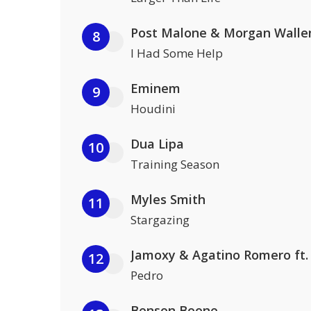
Post Malone & Morgan Walle
8
I Had Some Help
Eminem
9
Houdini
Dua Lipa
10
Training Season
Myles Smith
11
Stargazing
12
Pedro
Benson Boone