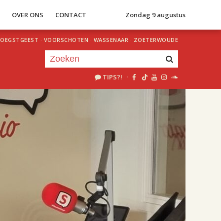
S
OVER ONS
CONTACT
Zondag 9 augustus
OEGSTGEEST
·
VOORSCHOTEN
·
WASSENAAR
·
ZOETERWOUDE
TIPS?!
·
Je luistert nu naar
uur 1 van 2
«
Vorig uur
Volgend uur
»
18.00