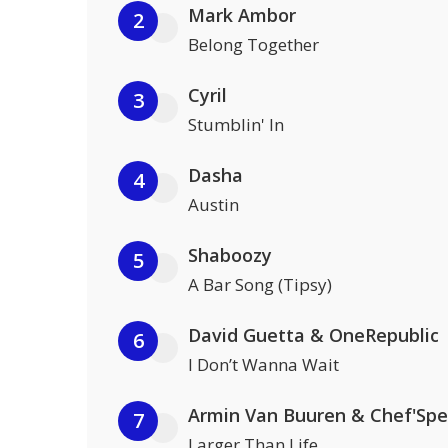
Mark Ambor
2
Belong Together
Cyril
3
Stumblin' In
Dasha
4
Austin
Shaboozy
5
A Bar Song (Tipsy)
David Guetta & OneRepublic
6
I Don’t Wanna Wait
Armin Van Buuren & Chef'Spe
7
Larger Than Life