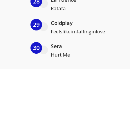
28
Ratata
Coldplay
29
Feelslikeimfallinginlove
Sera
30
Hurt Me