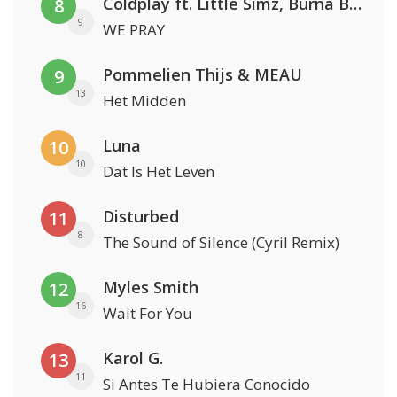
Coldplay ft. Little Simz, Burna Boy, Elyanna & Tini
8
9
WE PRAY
Pommelien Thijs & MEAU
9
13
Het Midden
Luna
10
10
Dat Is Het Leven
Disturbed
11
8
The Sound of Silence (Cyril Remix)
Myles Smith
12
16
Wait For You
Karol G.
13
11
Si Antes Te Hubiera Conocido