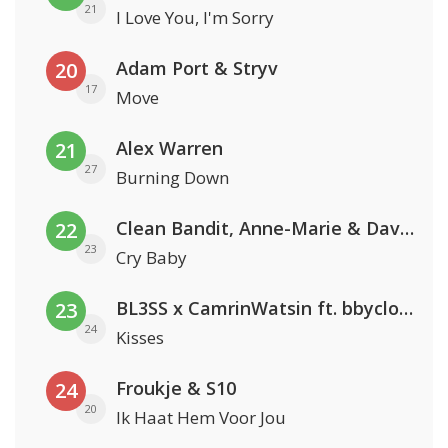
21
I Love You, I'm Sorry
Adam Port & Stryv
20
17
Move
Alex Warren
21
27
Burning Down
Clean Bandit, Anne-Marie & David Guetta
22
23
Cry Baby
BL3SS x CamrinWatsin ft. bbyclose
23
24
Kisses
Froukje & S10
24
20
Ik Haat Hem Voor Jou