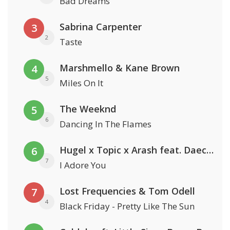
Bad Dreams
Sabrina Carpenter
3
2
Taste
Marshmello & Kane Brown
4
5
Miles On It
The Weeknd
5
6
Dancing In The Flames
Hugel x Topic x Arash feat. Daecolm
6
7
I Adore You
Lost Frequencies & Tom Odell
7
4
Black Friday - Pretty Like The Sun