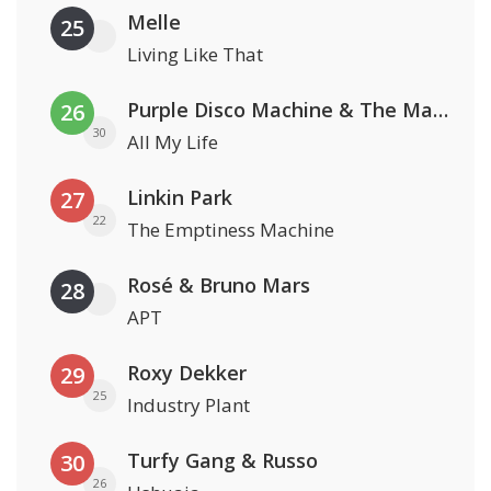
Melle
25
Living Like That
Purple Disco Machine & The Magician
26
30
All My Life
Linkin Park
27
22
The Emptiness Machine
Rosé & Bruno Mars
28
APT
Roxy Dekker
29
25
Industry Plant
Turfy Gang & Russo
30
26