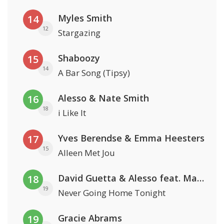
Myles Smith
14
12
Stargazing
Shaboozy
15
14
A Bar Song (Tipsy)
Alesso & Nate Smith
16
18
i Like It
Yves Berendse & Emma Heesters
17
15
Alleen Met Jou
David Guetta & Alesso feat. Madison Love
18
19
Never Going Home Tonight
Gracie Abrams
19