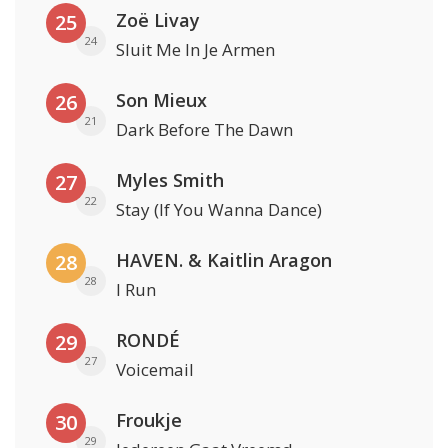
Zoë Livay
25
24
Sluit Me In Je Armen
Son Mieux
26
21
Dark Before The Dawn
Myles Smith
27
22
Stay (If You Wanna Dance)
HAVEN. & Kaitlin Aragon
28
28
I Run
RONDÉ
29
27
Voicemail
Froukje
30
29