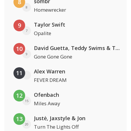
sombr
8
8
Homewrecker
Taylor Swift
9
7
Opalite
David Guetta, Teddy Swims & Tones And I
10
9
Gone Gone Gone
Alex Warren
11
FEVER DREAM
Ofenbach
12
15
Miles Away
Justė, Jaxstyle & Jon
13
20
Turn The Lights Off