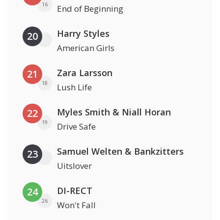
16
End of Beginning
Harry Styles
20
American Girls
Zara Larsson
21
18
Lush Life
Myles Smith & Niall Horan
22
19
Drive Safe
Samuel Welten & Bankzitters
23
Uitslover
DI-RECT
24
26
Won't Fall