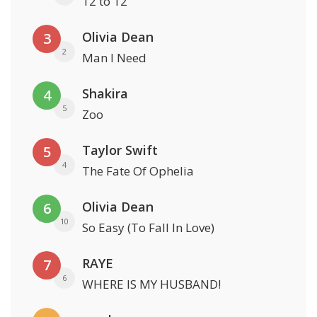
12 to 12
Olivia Dean
3
2
Man I Need
Shakira
4
5
Zoo
Taylor Swift
5
4
The Fate Of Ophelia
Olivia Dean
6
10
So Easy (To Fall In Love)
RAYE
7
6
WHERE IS MY HUSBAND!