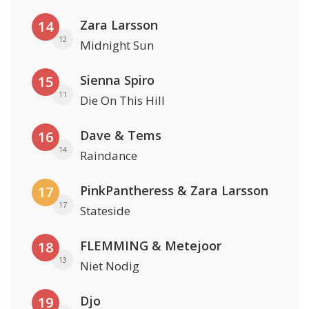
Zara Larsson
14
12
Midnight Sun
Sienna Spiro
15
11
Die On This Hill
Dave & Tems
16
14
Raindance
PinkPantheress & Zara Larsson
17
17
Stateside
FLEMMING & Metejoor
18
13
Niet Nodig
Djo
19