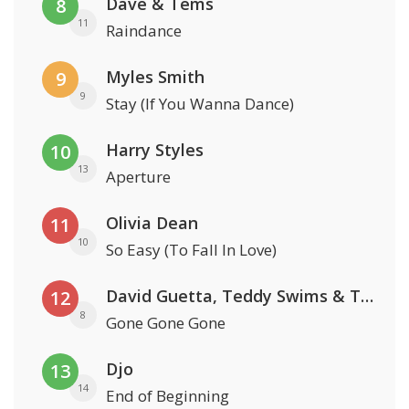
Dave & Tems
8
11
Raindance
Myles Smith
9
9
Stay (If You Wanna Dance)
Harry Styles
10
13
Aperture
Olivia Dean
11
10
So Easy (To Fall In Love)
David Guetta, Teddy Swims & Tones And I
12
8
Gone Gone Gone
Djo
13
14
End of Beginning