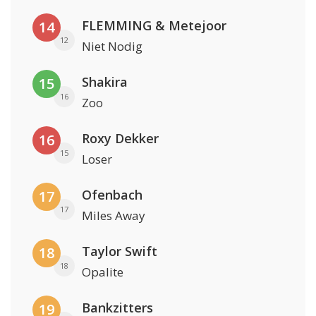
FLEMMING & Metejoor
14
12
Niet Nodig
Shakira
15
16
Zoo
Roxy Dekker
16
15
Loser
Ofenbach
17
17
Miles Away
Taylor Swift
18
18
Opalite
Bankzitters
19