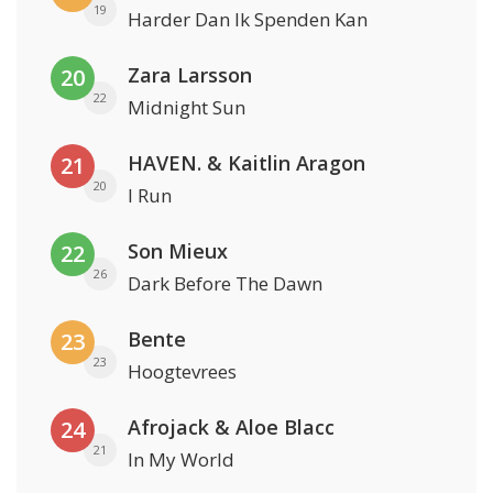
19
Harder Dan Ik Spenden Kan
Zara Larsson
20
22
Midnight Sun
HAVEN. & Kaitlin Aragon
21
20
I Run
Son Mieux
22
26
Dark Before The Dawn
Bente
23
23
Hoogtevrees
Afrojack & Aloe Blacc
24
21
In My World