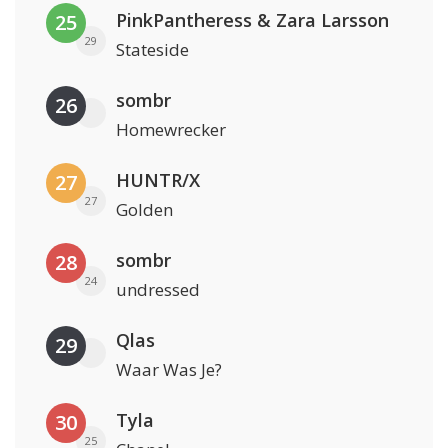
PinkPantheress & Zara Larsson
25
29
Stateside
sombr
26
Homewrecker
HUNTR/X
27
27
Golden
sombr
28
24
undressed
Qlas
29
Waar Was Je?
Tyla
30
25