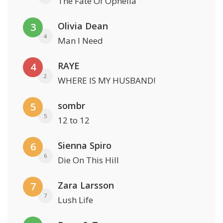
The Fate Of Ophelia
Olivia Dean
3
4
Man I Need
RAYE
4
2
WHERE IS MY HUSBAND!
sombr
5
5
12 to 12
Sienna Spiro
6
6
Die On This Hill
Zara Larsson
7
7
Lush Life