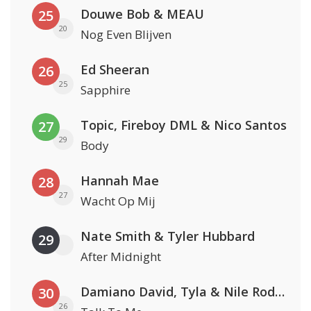
Douwe Bob & MEAU
25
20
Nog Even Blijven
Ed Sheeran
26
25
Sapphire
Topic, Fireboy DML & Nico Santos
27
29
Body
Hannah Mae
28
27
Wacht Op Mij
Nate Smith & Tyler Hubbard
29
After Midnight
Damiano David, Tyla & Nile Rodgers
30
26