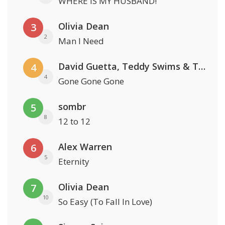
WHERE IS MY HUSBAND!
Olivia Dean
3
2
Man I Need
David Guetta, Teddy Swims & Tones And I
4
4
Gone Gone Gone
sombr
5
8
12 to 12
Alex Warren
6
5
Eternity
Olivia Dean
7
10
So Easy (To Fall In Love)