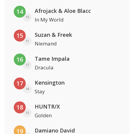
Afrojack & Aloe Blacc
14
15
In My World
Suzan & Freek
15
11
Niemand
Tame Impala
16
17
Dracula
Kensington
17
14
Stay
HUNTR/X
18
13
Golden
Damiano David
19