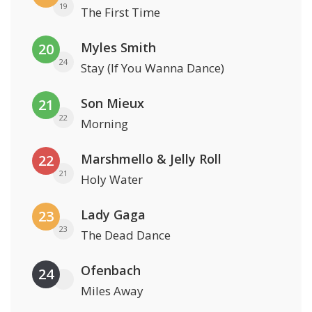
19
The First Time
Myles Smith
20
24
Stay (If You Wanna Dance)
Son Mieux
21
22
Morning
Marshmello & Jelly Roll
22
21
Holy Water
Lady Gaga
23
23
The Dead Dance
Ofenbach
24
Miles Away