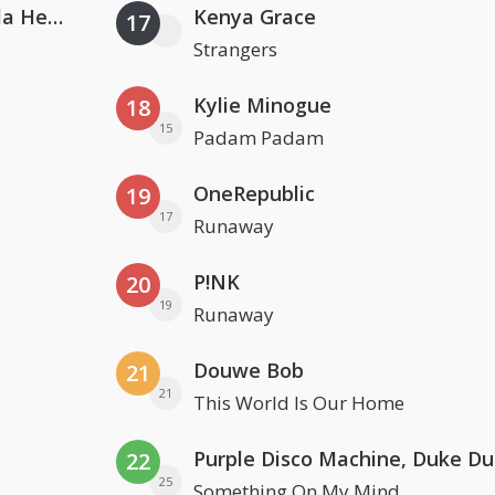
Nathan Dawe, Joel Corry & Ella Henderson
Kenya Grace
17
Strangers
Kylie Minogue
18
15
Padam Padam
OneRepublic
19
17
Runaway
P!NK
20
19
Runaway
Douwe Bob
21
21
This World Is Our Home
22
25
Something On My Mind