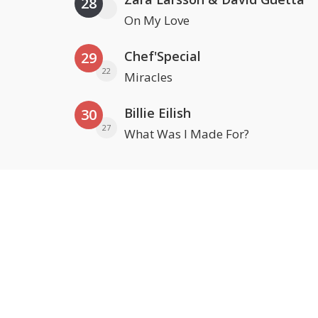
28
On My Love
Chef'Special
29
22
Miracles
Billie Eilish
30
27
What Was I Made For?