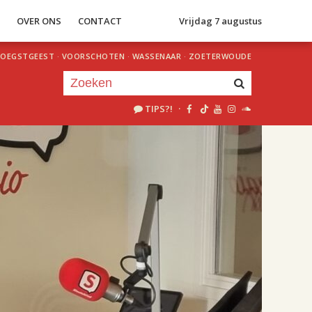
S
OVER ONS
CONTACT
Vrijdag 7 augustus
OEGSTGEEST
·
VOORSCHOTEN
·
WASSENAAR
·
ZOETERWOUDE
TIPS?!
·
Je luistert nu naar
uur 1 van 2
«
Vorig uur
Volgend uur
»
18.00