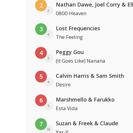
2
2
0800 Heaven
Lost Frequencies
3
6
The Feeling
Peggy Gou
4
3
(It Goes Like) Nanana
Calvin Harris & Sam Smith
5
4
Desire
Marshmello & Farukko
6
5
Esta Vida
Suzan & Freek & Claude
7
18
Yas-Y