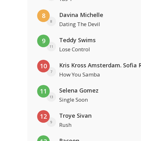
Davina Michelle
8
8
Dating The Devil
Teddy Swims
9
11
Lose Control
10
7
How You Samba
Selena Gomez
11
13
Single Soon
Troye Sivan
12
9
Rush
Racoon