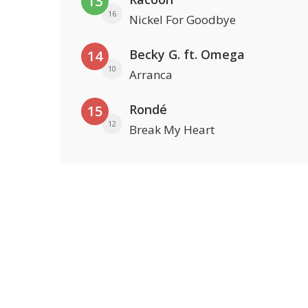
13
16
Nickel For Goodbye
Becky G. ft. Omega
14
10
Arranca
Rondé
15
12
Break My Heart