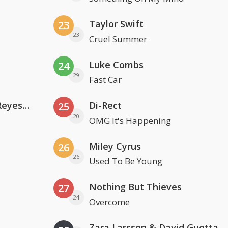
Taylor Swift
23
23
Cruel Summer
Luke Combs
24
29
Fast Car
Kris Kross Amsterdam. Sofia Reyes & Tinie Tempah
Di-Rect
25
20
OMG It's Happening
Miley Cyrus
26
26
Used To Be Young
Nothing But Thieves
27
24
Overcome
Zara Larsson & David Guetta