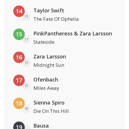
Taylor Swift
14
13
The Fate Of Ophelia
PinkPantheress & Zara Larsson
15
17
Stateside
Zara Larsson
16
15
Midnight Sun
Ofenbach
17
16
Miles Away
Sienna Spiro
18
18
Die On This Hill
Bausa
19