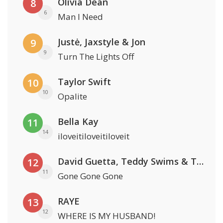
Olivia Dean
8
6
Man I Need
Justė, Jaxstyle & Jon
9
9
Turn The Lights Off
Taylor Swift
10
10
Opalite
Bella Kay
11
14
iloveitiloveitiloveit
David Guetta, Teddy Swims & Tones And I
12
11
Gone Gone Gone
RAYE
13
12
WHERE IS MY HUSBAND!