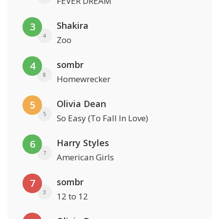
FEVER DREAM
Shakira
3
4
Zoo
sombr
4
8
Homewrecker
Olivia Dean
5
5
So Easy (To Fall In Love)
Harry Styles
6
7
American Girls
sombr
7
3
12 to 12