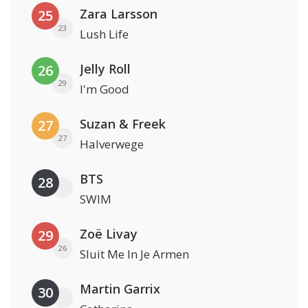
Zara Larsson
25
23
Lush Life
Jelly Roll
26
29
I'm Good
Suzan & Freek
27
27
Halverwege
BTS
28
SWIM
Zoë Livay
29
26
Sluit Me In Je Armen
Martin Garrix
30