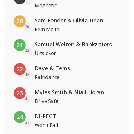
Magnetic
Sam Fender & Olivia Dean
20
20
Rein Me In
Samuel Welten & Bankzitters
21
22
Uitslover
Dave & Tems
22
19
Raindance
Myles Smith & Niall Horan
23
21
Drive Safe
DI-RECT
24
25
Won't Fall