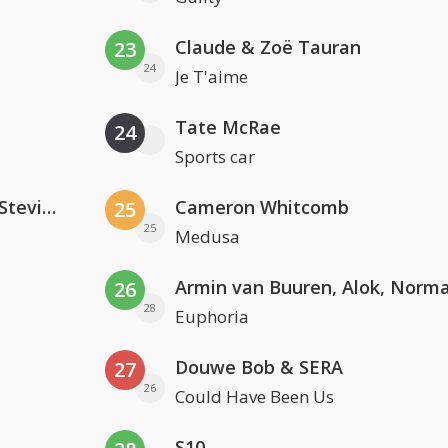
Claude & Zoë Tauran
23
24
Je T'aime
Tate McRae
24
Sports car
PAWSA & The Adventures Of Stevie V
Cameron Whitcomb
25
25
Medusa
26
28
Euphoria
Douwe Bob & SERA
27
26
Could Have Been Us
S10