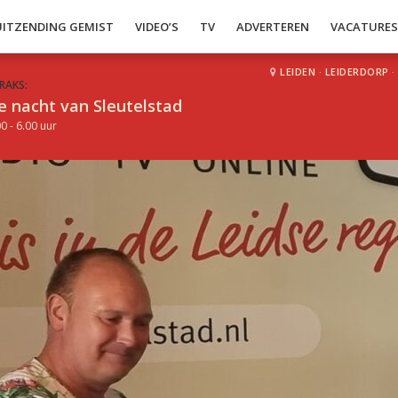
UITZENDING GEMIST
VIDEO’S
TV
ADVERTEREN
VACATURE
LEIDEN
·
LEIDERDORP
·
RAKS:
e nacht van Sleutelstad
0 - 6.00 uur