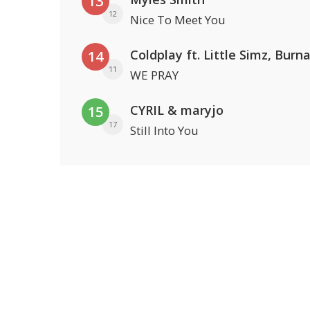
13
12
Nice To Meet You
14
11
WE PRAY
CYRIL & maryjo
15
17
Still Into You