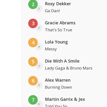
Roxy Dekker
2
3
Ga Dan!
Gracie Abrams
3
2
That's So True
Lola Young
4
4
Messy
Die With A Smile
5
5
Lady Gaga & Bruno Mars
Alex Warren
6
6
Burning Down
Martin Garrix & Jex
7
9
Told You So