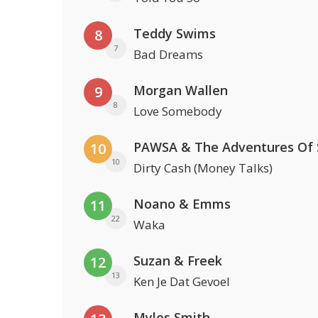
Teddy Swims
8
7
Bad Dreams
Morgan Wallen
9
8
Love Somebody
10
10
Dirty Cash (Money Talks)
Noano & Emms
11
22
Waka
Suzan & Freek
12
13
Ken Je Dat Gevoel
Myles Smith