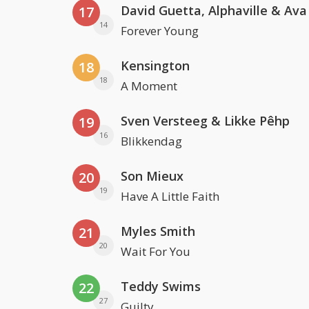
David Guetta, Alphaville & Av
17
14
Forever Young
Kensington
18
18
A Moment
Sven Versteeg & Likke Pêhp
19
16
Blikkendag
Son Mieux
20
19
Have A Little Faith
Myles Smith
21
20
Wait For You
Teddy Swims
22
27
Guilty