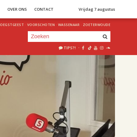
S
OVER ONS
CONTACT
Vrijdag 7 augustus
OEGSTGEEST
·
VOORSCHOTEN
·
WASSENAAR
·
ZOETERWOUDE
TIPS?!
·
Je luistert nu naar
uur 1 van 2
«
Vorig uur
Volgend uur
»
18.00