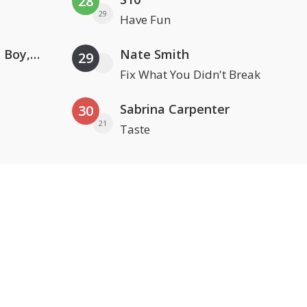
28
29
Have Fun
Coldplay ft. Little Simz, Burna Boy, Elyanna & Tini
Nate Smith
29
Fix What You Didn't Break
Sabrina Carpenter
30
21
Taste