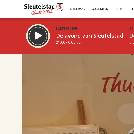
NIEUWS
AGENDA
GIDS
LUISTER LIVE:
ST
De avond van Sleutelstad
D
21.00 - 0.00 uur
0.0
17.00
Inklappen