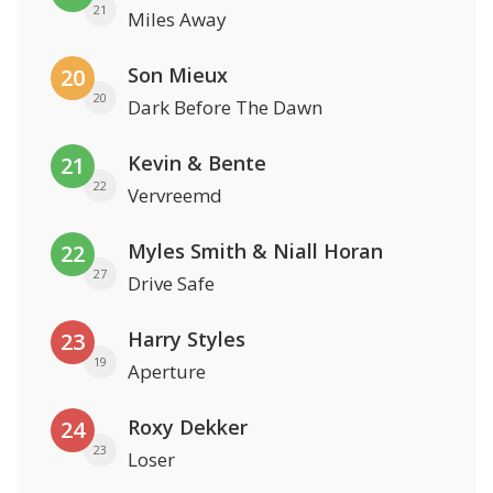
21
Miles Away
Son Mieux
20
20
Dark Before The Dawn
Kevin & Bente
21
22
Vervreemd
Myles Smith & Niall Horan
22
27
Drive Safe
Harry Styles
23
19
Aperture
Roxy Dekker
24
23
Loser