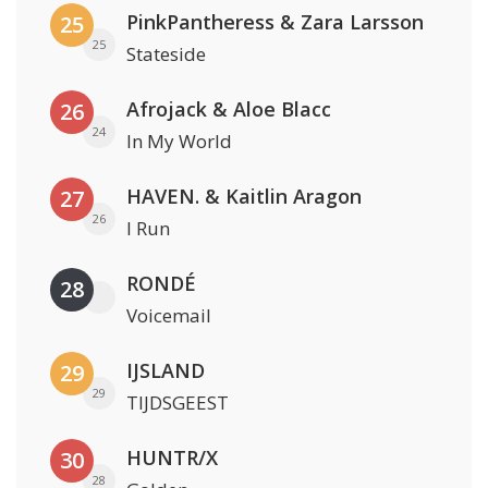
PinkPantheress & Zara Larsson
25
25
Stateside
Afrojack & Aloe Blacc
26
24
In My World
HAVEN. & Kaitlin Aragon
27
26
I Run
RONDÉ
28
Voicemail
IJSLAND
29
29
TIJDSGEEST
HUNTR/X
30
28