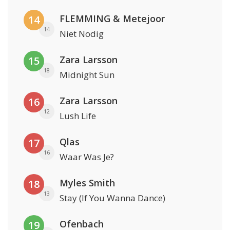
FLEMMING & Metejoor
14
14
Niet Nodig
Zara Larsson
15
18
Midnight Sun
Zara Larsson
16
12
Lush Life
Qlas
17
16
Waar Was Je?
Myles Smith
18
13
Stay (If You Wanna Dance)
Ofenbach
19