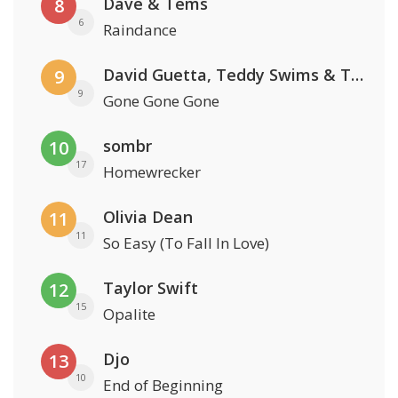
Dave & Tems
8
6
Raindance
David Guetta, Teddy Swims & Tones And I
9
9
Gone Gone Gone
sombr
10
17
Homewrecker
Olivia Dean
11
11
So Easy (To Fall In Love)
Taylor Swift
12
15
Opalite
Djo
13
10
End of Beginning