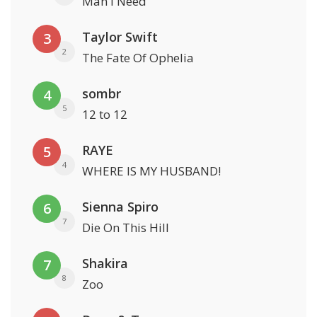
Man I Need
Taylor Swift
3
2
The Fate Of Ophelia
sombr
4
5
12 to 12
RAYE
5
4
WHERE IS MY HUSBAND!
Sienna Spiro
6
7
Die On This Hill
Shakira
7
8
Zoo