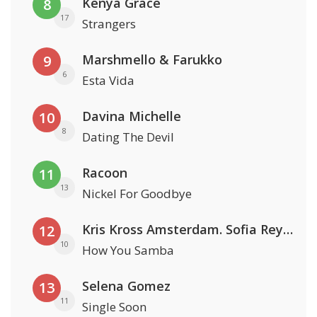
Kenya Grace
8
17
Strangers
Marshmello & Farukko
9
6
Esta Vida
Davina Michelle
10
8
Dating The Devil
Racoon
11
13
Nickel For Goodbye
Kris Kross Amsterdam. Sofia Reyes & Tinie Tempah
12
10
How You Samba
Selena Gomez
13
11
Single Soon