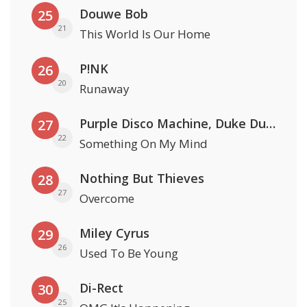
Douwe Bob
25
21
This World Is Our Home
P!NK
26
20
Runaway
Purple Disco Machine, Duke Dumont & Nothing But Thieves
27
22
Something On My Mind
Nothing But Thieves
28
27
Overcome
Miley Cyrus
29
26
Used To Be Young
Di-Rect
30
25