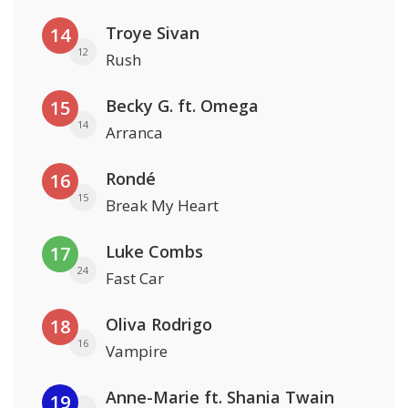
Troye Sivan
14
12
Rush
Becky G. ft. Omega
15
14
Arranca
Rondé
16
15
Break My Heart
Luke Combs
17
24
Fast Car
Oliva Rodrigo
18
16
Vampire
Anne-Marie ft. Shania Twain
19