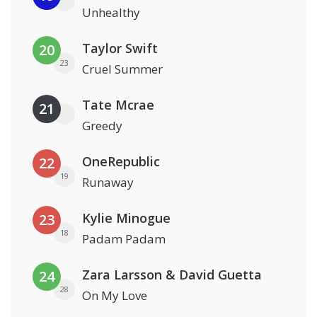
Unhealthy
Taylor Swift
20
23
Cruel Summer
Tate Mcrae
21
Greedy
OneRepublic
22
19
Runaway
Kylie Minogue
23
18
Padam Padam
Zara Larsson & David Guetta
24
28
On My Love