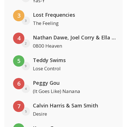
Yas-Y
Lost Frequencies
3
3
The Feeling
Nathan Dawe, Joel Corry & Ella Henderson
4
2
0800 Heaven
Teddy Swims
5
9
Lose Control
Peggy Gou
6
4
(It Goes Like) Nanana
Calvin Harris & Sam Smith
7
5
Desire