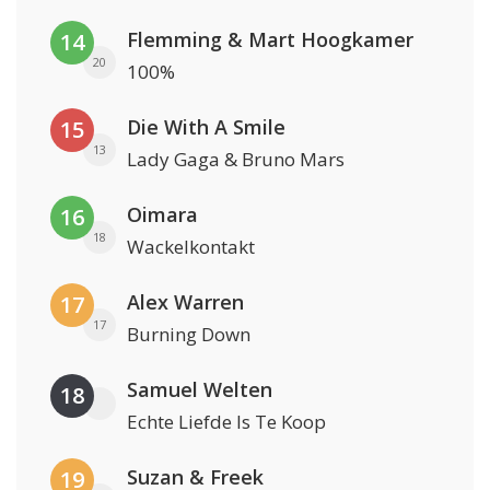
Flemming & Mart Hoogkamer
14
20
100%
Die With A Smile
15
13
Lady Gaga & Bruno Mars
Oimara
16
18
Wackelkontakt
Alex Warren
17
17
Burning Down
Samuel Welten
18
Echte Liefde Is Te Koop
Suzan & Freek
19