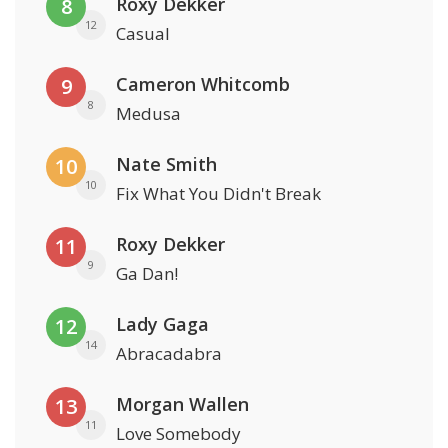
Roxy Dekker
8
12
Casual
Cameron Whitcomb
9
8
Medusa
Nate Smith
10
10
Fix What You Didn't Break
Roxy Dekker
11
9
Ga Dan!
Lady Gaga
12
14
Abracadabra
Morgan Wallen
13
11
Love Somebody