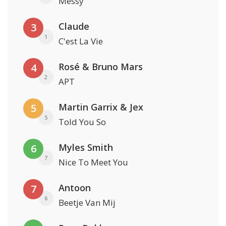
Messy
Claude
3
1
C'est La Vie
Rosé & Bruno Mars
4
2
APT
Martin Garrix & Jex
5
5
Told You So
Myles Smith
6
7
Nice To Meet You
Antoon
7
6
Beetje Van Mij