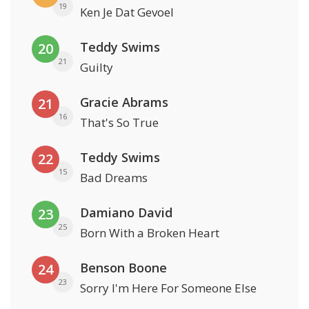
19
Ken Je Dat Gevoel
Teddy Swims
20
21
Guilty
Gracie Abrams
21
16
That's So True
Teddy Swims
22
15
Bad Dreams
Damiano David
23
25
Born With a Broken Heart
Benson Boone
24
23
Sorry I'm Here For Someone Else