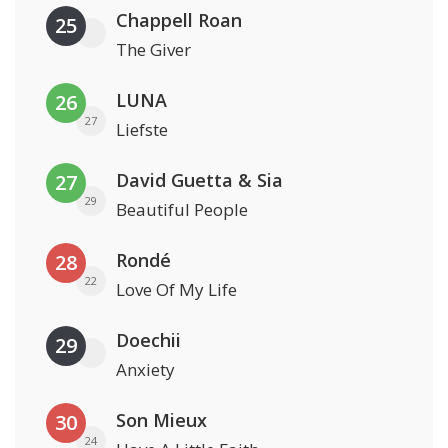
Chappell Roan
25
The Giver
LUNA
26
27
Liefste
David Guetta & Sia
27
29
Beautiful People
Rondé
28
22
Love Of My Life
Doechii
29
Anxiety
Son Mieux
30
24