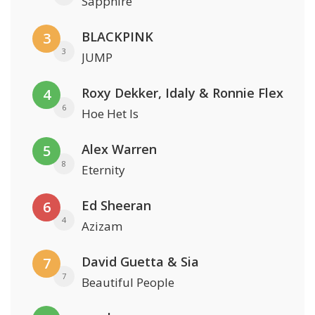
Sapphire
BLACKPINK
3
3
JUMP
Roxy Dekker, Idaly & Ronnie Flex
4
6
Hoe Het Is
Alex Warren
5
8
Eternity
Ed Sheeran
6
4
Azizam
David Guetta & Sia
7
7
Beautiful People