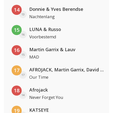
Donnie & Yves Berendse
14
13
Nachtenlang
LUNA & Russo
15
16
Voorbestemd
Martin Garrix & Lauv
16
15
MAD
AFROJACK, Martin Garrix, David Guetta & Amél
17
17
Our Time
Afrojack
18
14
Never Forget You
KATSEYE
19