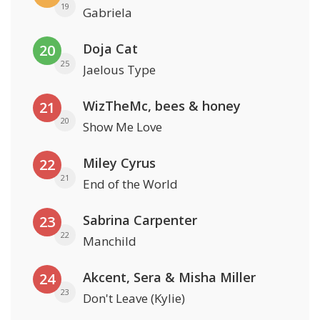
19
Gabriela
Doja Cat
20
25
Jaelous Type
WizTheMc, bees & honey
21
20
Show Me Love
Miley Cyrus
22
21
End of the World
Sabrina Carpenter
23
22
Manchild
Akcent, Sera & Misha Miller
24
23
Don't Leave (Kylie)