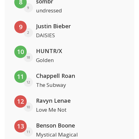
sombr
8
9
undressed
Justin Bieber
9
2
DAISIES
HUNTR/X
10
18
Golden
Chappell Roan
11
12
The Subway
Ravyn Lenae
12
10
Love Me Not
Benson Boone
13
11
Mystical Magical