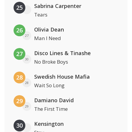
Sabrina Carpenter
25
Tears
Olivia Dean
26
27
Man I Need
Disco Lines & Tinashe
27
30
No Broke Boys
Swedish House Mafia
28
28
Wait So Long
Damiano David
29
29
The First Time
Kensington
30