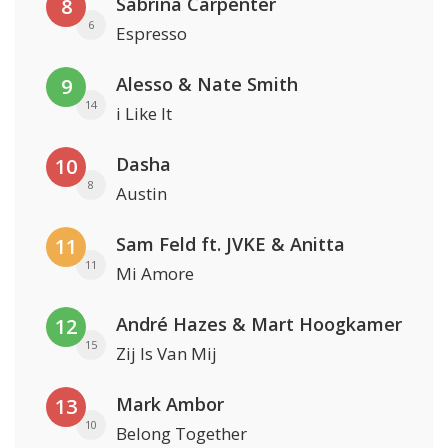
Sabrina Carpenter
8
6
Espresso
Alesso & Nate Smith
9
14
i Like It
Dasha
10
8
Austin
Sam Feld ft. JVKE & Anitta
11
11
Mi Amore
André Hazes & Mart Hoogkamer
12
15
Zij Is Van Mij
Mark Ambor
13
10
Belong Together