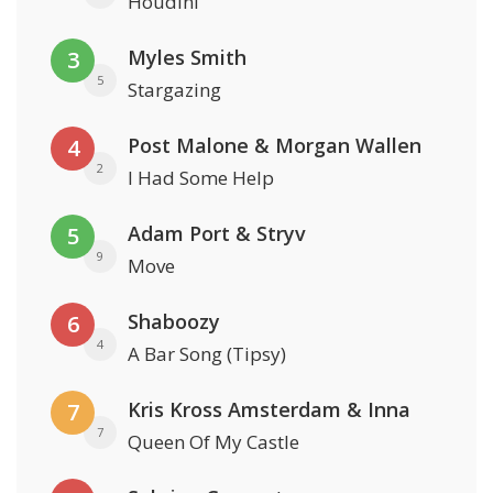
Houdini
Myles Smith
3
5
Stargazing
Post Malone & Morgan Wallen
4
2
I Had Some Help
Adam Port & Stryv
5
9
Move
Shaboozy
6
4
A Bar Song (Tipsy)
Kris Kross Amsterdam & Inna
7
7
Queen Of My Castle