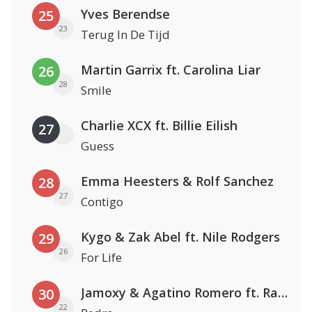
Yves Berendse
25
23
Terug In De Tijd
Martin Garrix ft. Carolina Liar
26
28
Smile
Charlie XCX ft. Billie Eilish
27
Guess
Emma Heesters & Rolf Sanchez
28
27
Contigo
Kygo & Zak Abel ft. Nile Rodgers
29
26
For Life
Jamoxy & Agatino Romero ft. Raffaella Carrà
30
22