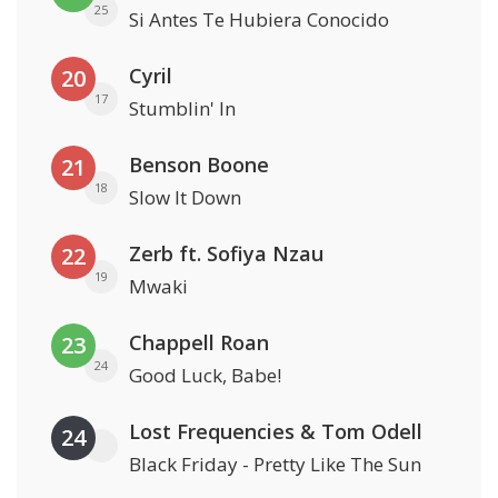
25
Si Antes Te Hubiera Conocido
Cyril
20
17
Stumblin' In
Benson Boone
21
18
Slow It Down
Zerb ft. Sofiya Nzau
22
19
Mwaki
Chappell Roan
23
24
Good Luck, Babe!
Lost Frequencies & Tom Odell
24
Black Friday - Pretty Like The Sun