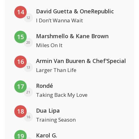
David Guetta & OneRepublic
14
12
I Don’t Wanna Wait
Marshmello & Kane Brown
15
20
Miles On It
Armin Van Buuren & Chef'Special
16
13
Larger Than Life
Rondé
17
21
Taking Back My Love
Dua Lipa
18
16
Training Season
Karol G.
19