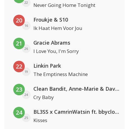
22
Never Going Home Tonight
Froukje & S10
20
16
Ik Haat Hem Voor Jou
Gracie Abrams
21
26
I Love You, I'm Sorry
Linkin Park
22
19
The Emptiness Machine
Clean Bandit, Anne-Marie & David Guetta
23
24
Cry Baby
BL3SS x CamrinWatsin ft. bbyclose
24
25
Kisses