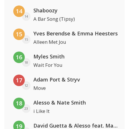
Shaboozy
14
14
A Bar Song (Tipsy)
Yves Berendse & Emma Heesters
15
15
Alleen Met Jou
Myles Smith
16
18
Wait For You
Adam Port & Stryv
17
12
Move
Alesso & Nate Smith
18
23
i Like It
David Guetta & Alesso feat. Madison Love
19