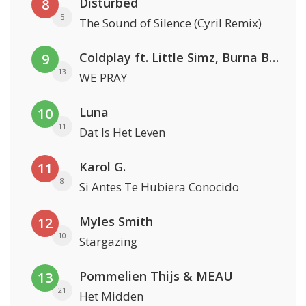
Disturbed
8
5
The Sound of Silence (Cyril Remix)
Coldplay ft. Little Simz, Burna Boy, Elyanna & Tini
9
13
WE PRAY
Luna
10
11
Dat Is Het Leven
Karol G.
11
8
Si Antes Te Hubiera Conocido
Myles Smith
12
10
Stargazing
Pommelien Thijs & MEAU
13
21
Het Midden