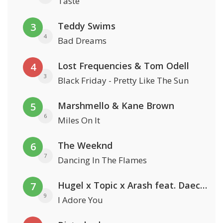
Taste
Teddy Swims
3
4
Bad Dreams
Lost Frequencies & Tom Odell
4
3
Black Friday - Pretty Like The Sun
Marshmello & Kane Brown
5
6
Miles On It
The Weeknd
6
7
Dancing In The Flames
Hugel x Topic x Arash feat. Daecolm
7
9
I Adore You