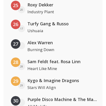
Roxy Dekker
25
20
Industry Plant
Turfy Gang & Russo
26
17
Ushuaia
Alex Warren
27
Burning Down
Sam Feldt feat. Rosa Linn
28
28
Heart Like Mine
Kygo & Imagine Dragons
29
29
Stars Will Align
Purple Disco Machine & The Magician
30