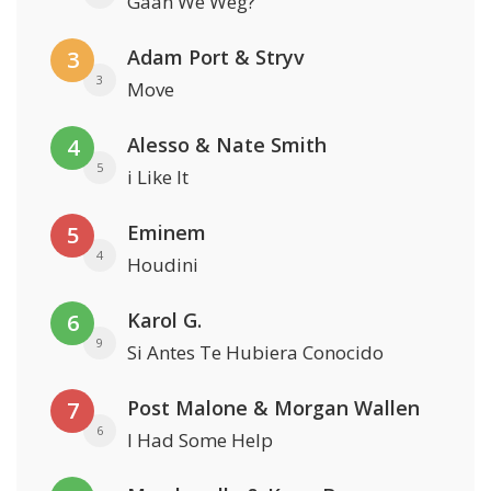
Gaan We Weg?
Adam Port & Stryv
3
3
Move
Alesso & Nate Smith
4
5
i Like It
Eminem
5
4
Houdini
Karol G.
6
9
Si Antes Te Hubiera Conocido
Post Malone & Morgan Wallen
7
6
I Had Some Help