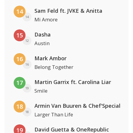
Sam Feld ft. JVKE & Anitta
14
14
Mi Amore
Dasha
15
12
Austin
Mark Ambor
16
16
Belong Together
Martin Garrix ft. Carolina Liar
17
19
Smile
Armin Van Buuren & Chef'Special
18
18
Larger Than Life
David Guetta & OneRepublic
19