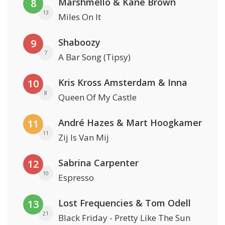
Marshmello & Kane Brown
8
13
Miles On It
Shaboozy
9
7
A Bar Song (Tipsy)
Kris Kross Amsterdam & Inna
10
8
Queen Of My Castle
André Hazes & Mart Hoogkamer
11
11
Zij Is Van Mij
Sabrina Carpenter
12
10
Espresso
Lost Frequencies & Tom Odell
13
21
Black Friday - Pretty Like The Sun