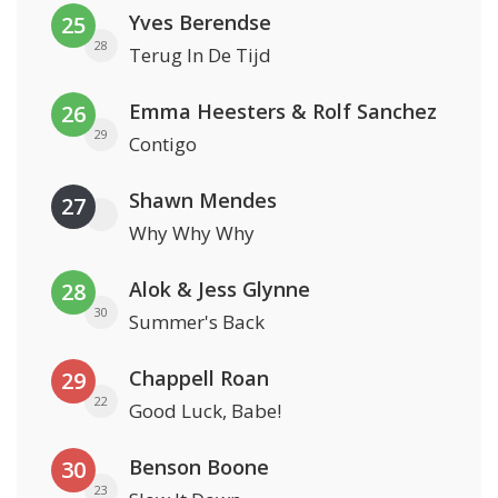
Yves Berendse
25
28
Terug In De Tijd
Emma Heesters & Rolf Sanchez
26
29
Contigo
Shawn Mendes
27
Why Why Why
Alok & Jess Glynne
28
30
Summer's Back
Chappell Roan
29
22
Good Luck, Babe!
Benson Boone
30
23