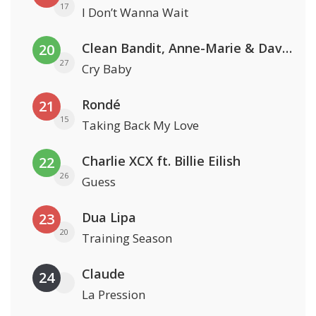
17
I Don’t Wanna Wait
Clean Bandit, Anne-Marie & David Guetta
20
27
Cry Baby
Rondé
21
15
Taking Back My Love
Charlie XCX ft. Billie Eilish
22
26
Guess
Dua Lipa
23
20
Training Season
Claude
24
La Pression