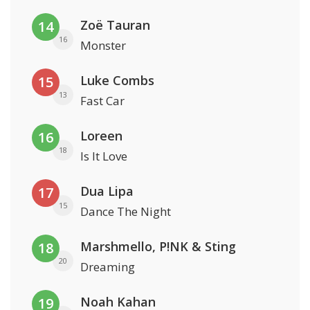
Zoë Tauran
14
16
Monster
Luke Combs
15
13
Fast Car
Loreen
16
18
Is It Love
Dua Lipa
17
15
Dance The Night
Marshmello, P!NK & Sting
18
20
Dreaming
Noah Kahan
19