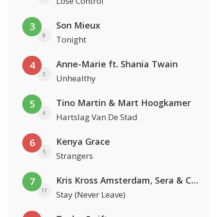
Lose Control
Son Mieux
3
8
Tonight
Anne-Marie ft. Shania Twain
4
3
Unhealthy
Tino Martin & Mart Hoogkamer
5
6
Hartslag Van De Stad
Kenya Grace
6
5
Strangers
Kris Kross Amsterdam, Sera & Conor Maynard
7
11
Stay (Never Leave)