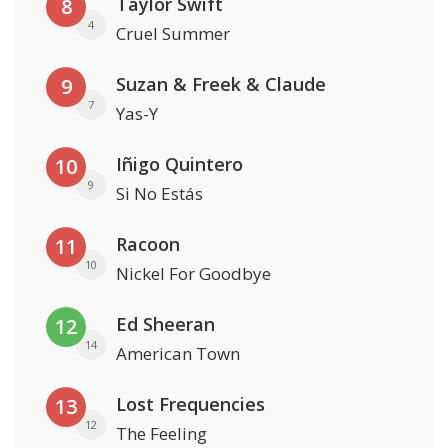
Taylor Swift
8
4
Cruel Summer
Suzan & Freek & Claude
9
7
Yas-Y
Iñigo Quintero
10
9
Si No Estás
Racoon
11
10
Nickel For Goodbye
Ed Sheeran
12
14
American Town
Lost Frequencies
13
12
The Feeling