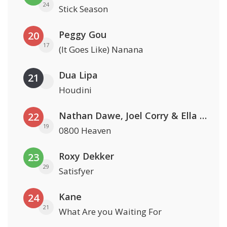
24
Stick Season
Peggy Gou
20
17
(It Goes Like) Nanana
Dua Lipa
21
Houdini
Nathan Dawe, Joel Corry & Ella Henderson
22
19
0800 Heaven
Roxy Dekker
23
29
Satisfyer
Kane
24
21
What Are you Waiting For