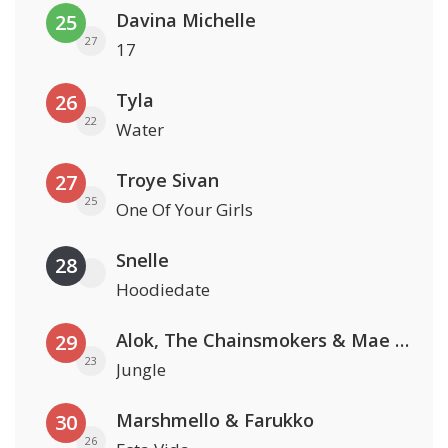
Davina Michelle
25
27
17
Tyla
26
22
Water
Troye Sivan
27
25
One Of Your Girls
Snelle
28
Hoodiedate
Alok, The Chainsmokers & Mae Stephens
29
23
Jungle
Marshmello & Farukko
30
26