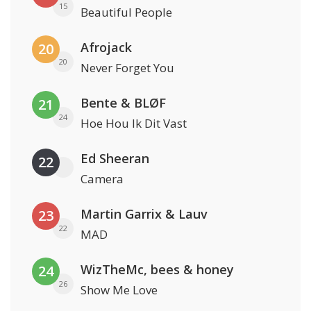
15
Beautiful People
Afrojack
20
20
Never Forget You
Bente & BLØF
21
24
Hoe Hou Ik Dit Vast
Ed Sheeran
22
Camera
Martin Garrix & Lauv
23
22
MAD
WizTheMc, bees & honey
24
26
Show Me Love