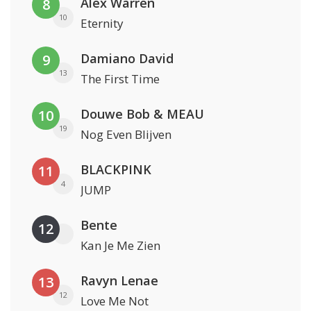
Alex Warren
8
10
Eternity
Damiano David
9
13
The First Time
Douwe Bob & MEAU
10
19
Nog Even Blijven
BLACKPINK
11
4
JUMP
Bente
12
Kan Je Me Zien
Ravyn Lenae
13
12
Love Me Not