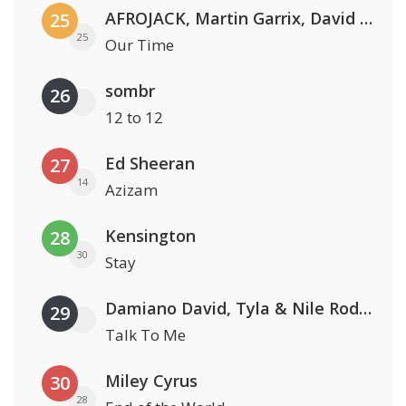
AFROJACK, Martin Garrix, David Guetta & Amél
25
25
Our Time
sombr
26
12 to 12
Ed Sheeran
27
14
Azizam
Kensington
28
30
Stay
Damiano David, Tyla & Nile Rodgers
29
Talk To Me
Miley Cyrus
30
28