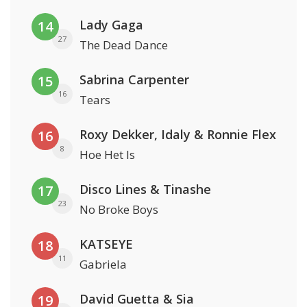
Lady Gaga
14
27
The Dead Dance
Sabrina Carpenter
15
16
Tears
Roxy Dekker, Idaly & Ronnie Flex
16
8
Hoe Het Is
Disco Lines & Tinashe
17
23
No Broke Boys
KATSEYE
18
11
Gabriela
David Guetta & Sia
19