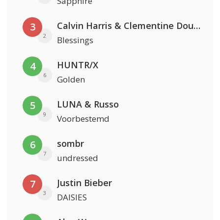
Sapphire
Calvin Harris & Clementine Douglas
3
2
Blessings
HUNTR/X
4
6
Golden
LUNA & Russo
5
9
Voorbestemd
sombr
6
7
undressed
Justin Bieber
7
3
DAISIES