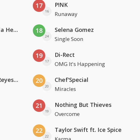
P!NK
17
16
Runaway
Nathan Dawe, Joel Corry & Ella Henderson
Selena Gomez
18
24
Single Soon
Di-Rect
19
17
OMG It's Happening
Kris Kross Amsterdam. Sofia Reyes & Tinie Tempah
Chef'Special
20
20
Miracles
Nothing But Thieves
21
19
Overcome
Taylor Swift ft. Ice Spice
22
22
Karma