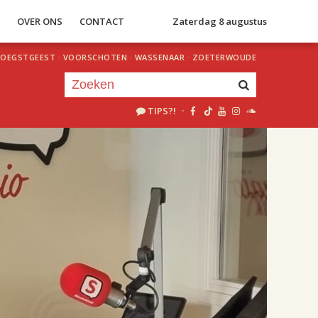
S
OVER ONS
CONTACT
Zaterdag 8 augustus
OEGSTGEEST
·
VOORSCHOTEN
·
WASSENAAR
·
ZOETERWOUDE
TIPS?!
·
Je luistert nu naar
uur 1 van 2
«
Vorig uur
Volgend uur
»
18.00