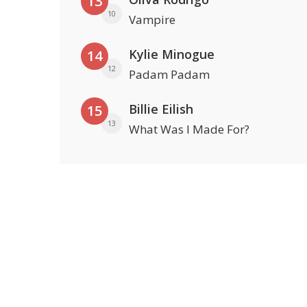
13
10
Vampire
Kylie Minogue
14
12
Padam Padam
Billie Eilish
15
13
What Was I Made For?