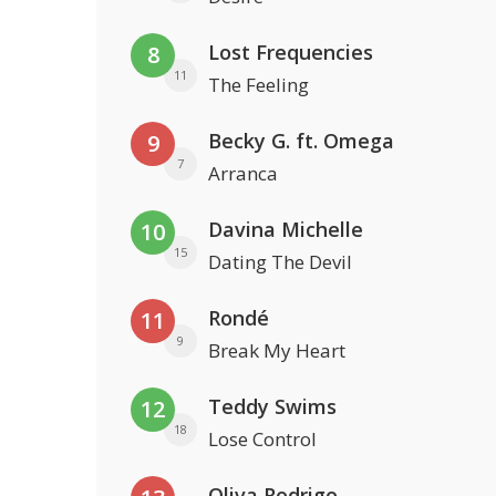
Lost Frequencies
8
11
The Feeling
Becky G. ft. Omega
9
7
Arranca
Davina Michelle
10
15
Dating The Devil
Rondé
11
9
Break My Heart
Teddy Swims
12
18
Lose Control
Oliva Rodrigo