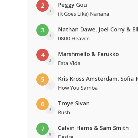
Peggy Gou
2
1
(It Goes Like) Nanana
3
4
0800 Heaven
Marshmello & Farukko
4
3
Esta Vida
5
5
How You Samba
Troye Sivan
6
6
Rush
Calvin Harris & Sam Smith
7
8
Desire