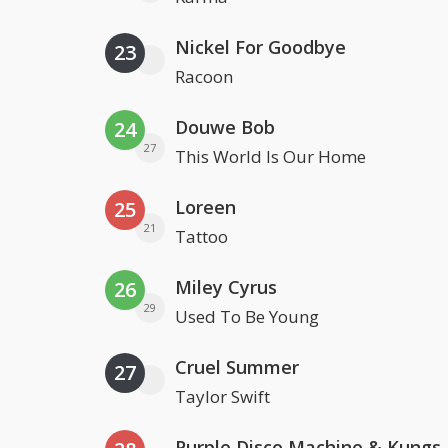
Nickel For Goodbye
23
Racoon
Douwe Bob
24
27
This World Is Our Home
Loreen
25
21
Tattoo
Miley Cyrus
26
29
Used To Be Young
Cruel Summer
27
Taylor Swift
Purple Disco Machine & Kungs