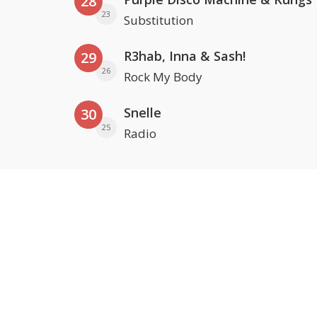
28
23
Substitution
R3hab, Inna & Sash!
29
26
Rock My Body
Snelle
30
25
Radio