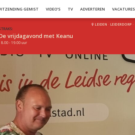
UITZENDING GEMIST
VIDEO’S
TV
ADVERTEREN
VACATURE
LEIDEN
·
LEIDERDORP
·
STRAKS:
De vrijdagavond met Keanu
18.00 - 19.00 uur