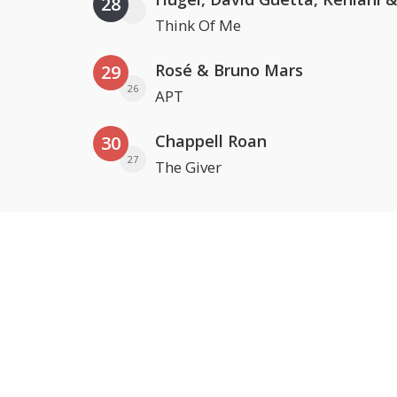
28
Think Of Me
Rosé & Bruno Mars
29
26
APT
Chappell Roan
30
27
The Giver