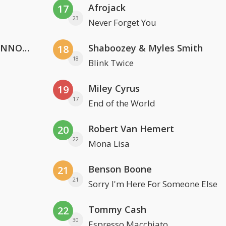
Afrojack
17
23
Never Forget You
Lustrum U.V.S.V/N.V.V.S.U. & ANNO ONS & Jopke van Dobbenburgh & Roeland Beelen
Shaboozey & Myles Smith
18
18
Blink Twice
Miley Cyrus
19
17
End of the World
Robert Van Hemert
20
22
Mona Lisa
Benson Boone
21
21
Sorry I'm Here For Someone Else
Tommy Cash
22
30
Espresso Macchiato