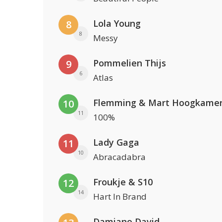
Lola Young
8
8
Messy
Pommelien Thijs
9
6
Atlas
Flemming & Mart Hoogkame
10
11
100%
Lady Gaga
11
10
Abracadabra
Froukje & S10
12
14
Hart In Brand
Damiano David