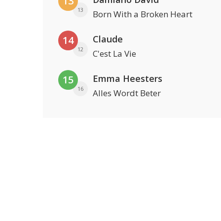
13
13
Born With a Broken Heart
Claude
14
12
C'est La Vie
Emma Heesters
15
16
Alles Wordt Beter