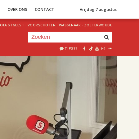
S
OVER ONS
CONTACT
Vrijdag 7 augustus
OEGSTGEEST
·
VOORSCHOTEN
·
WASSENAAR
·
ZOETERWOUDE
TIPS?!
·
Je luistert nu naar
uur 1 van 2
«
Vorig uur
Volgend uur
»
18.00