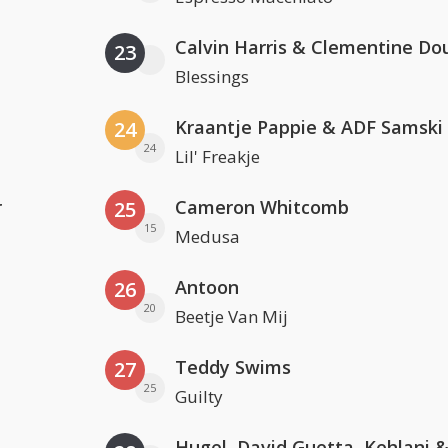
Calvin Harris & Clementine Do
23
Blessings
Kraantje Pappie & ADF Samski
24
24
Lil' Freakje
r
Cameron Whitcomb
25
15
Medusa
Antoon
26
20
Beetje Van Mij
Teddy Swims
27
25
Guilty