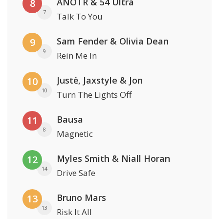
ANOTR & 54 Ultra
8
7
Talk To You
Sam Fender & Olivia Dean
9
9
Rein Me In
Justė, Jaxstyle & Jon
10
10
Turn The Lights Off
Bausa
11
8
Magnetic
Myles Smith & Niall Horan
12
14
Drive Safe
Bruno Mars
13
13
Risk It All