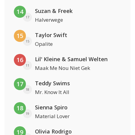
Suzan & Freek
14
17
Halverwege
Taylor Swift
15
15
Opalite
Lil' Kleine & Samuel Welten
16
11
Maak Me Nou Niet Gek
Teddy Swims
17
18
Mr. Know It All
Sienna Spiro
18
19
Material Lover
Olivia Rodrigo
19