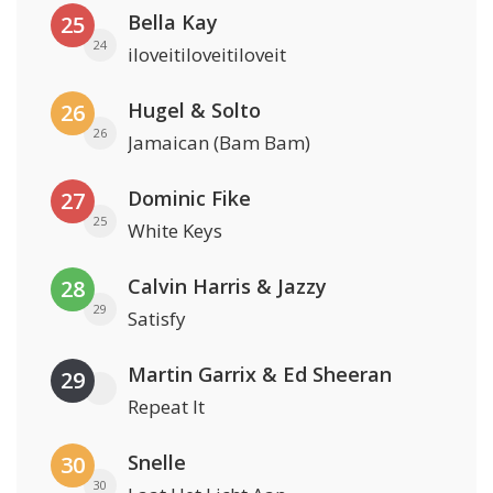
Bella Kay
25
24
iloveitiloveitiloveit
Hugel & Solto
26
26
Jamaican (Bam Bam)
Dominic Fike
27
25
White Keys
Calvin Harris & Jazzy
28
29
Satisfy
Martin Garrix & Ed Sheeran
29
Repeat It
Snelle
30
30