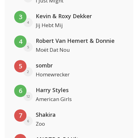
I Just Might
Kevin & Roxy Dekker
3
4
Jij Hebt Mij
Robert Van Hemert & Donnie
4
5
Moët Dat Nou
sombr
5
2
Homewrecker
Harry Styles
6
12
American Girls
Shakira
7
6
Zoo