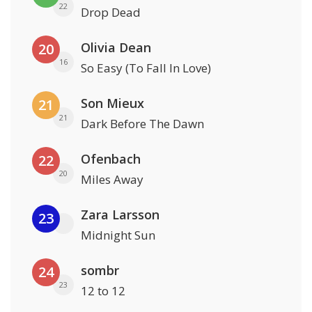
22
Drop Dead
Olivia Dean
20
16
So Easy (To Fall In Love)
Son Mieux
21
21
Dark Before The Dawn
Ofenbach
22
20
Miles Away
Zara Larsson
23
Midnight Sun
sombr
24
23
12 to 12