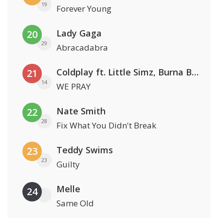
19
Forever Young
Lady Gaga
20
29
Abracadabra
Coldplay ft. Little Simz, Burna Boy, Elyanna & Tini
21
14
WE PRAY
Nate Smith
22
28
Fix What You Didn't Break
Teddy Swims
23
23
Guilty
Melle
24
Same Old