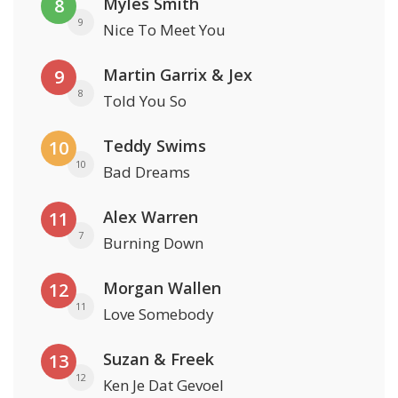
Myles Smith
8
9
Nice To Meet You
Martin Garrix & Jex
9
8
Told You So
Teddy Swims
10
10
Bad Dreams
Alex Warren
11
7
Burning Down
Morgan Wallen
12
11
Love Somebody
Suzan & Freek
13
12
Ken Je Dat Gevoel