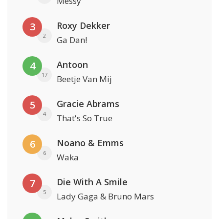
Messy
Roxy Dekker
3
2
Ga Dan!
Antoon
4
17
Beetje Van Mij
Gracie Abrams
5
4
That's So True
Noano & Emms
6
6
Waka
Die With A Smile
7
5
Lady Gaga & Bruno Mars