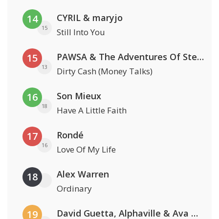
CYRIL & maryjo
14
15
Still Into You
PAWSA & The Adventures Of Stevie V
15
13
Dirty Cash (Money Talks)
Son Mieux
16
18
Have A Little Faith
Rondé
17
16
Love Of My Life
Alex Warren
18
Ordinary
David Guetta, Alphaville & Ava Max
19