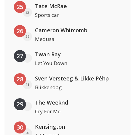
Tate McRae
25
22
Sports car
Cameron Whitcomb
26
25
Medusa
Twan Ray
27
Let You Down
Sven Versteeg & Likke Pêhp
28
21
Blikkendag
The Weeknd
29
Cry For Me
Kensington
30
20