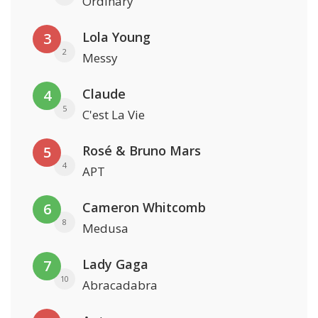
Ordinary
Lola Young
3
2
Messy
Claude
4
5
C'est La Vie
Rosé & Bruno Mars
5
4
APT
Cameron Whitcomb
6
8
Medusa
Lady Gaga
7
10
Abracadabra