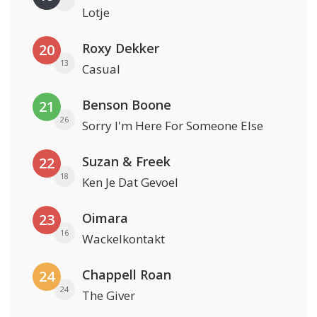
Lotje
Roxy Dekker
20
13
Casual
Benson Boone
21
26
Sorry I'm Here For Someone Else
Suzan & Freek
22
18
Ken Je Dat Gevoel
Oimara
23
16
Wackelkontakt
Chappell Roan
24
24
The Giver