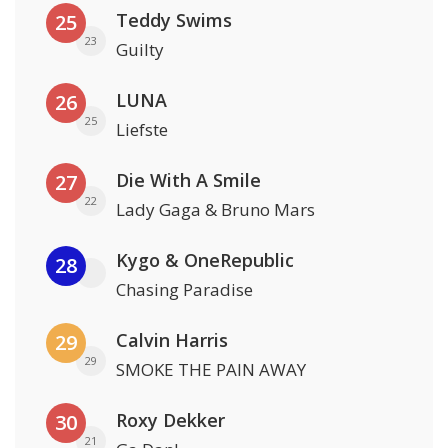
Teddy Swims
25
23
Guilty
LUNA
26
25
Liefste
Die With A Smile
27
22
Lady Gaga & Bruno Mars
Kygo & OneRepublic
28
Chasing Paradise
Calvin Harris
29
29
SMOKE THE PAIN AWAY
Roxy Dekker
30
21