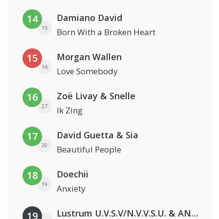
Damiano David
14
15
Born With a Broken Heart
Morgan Wallen
15
14
Love Somebody
Zoë Livay & Snelle
16
27
Ik Zing
David Guetta & Sia
17
20
Beautiful People
Doechii
18
19
Anxiety
Lustrum U.V.S.V/N.V.V.S.U. & ANNO ONS & Jopke van Dobbenburgh & Roeland Beelen
19