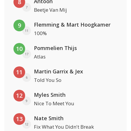
Antoon
8
7
Beetje Van Mij
Flemming & Mart Hoogkamer
9
11
100%
Pommelien Thijs
10
17
Atlas
Martin Garrix & Jex
11
6
Told You So
Myles Smith
12
9
Nice To Meet You
Nate Smith
13
12
Fix What You Didn't Break