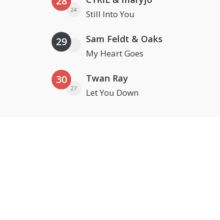
28
24
Still Into You
Sam Feldt & Oaks
29
My Heart Goes
Twan Ray
30
27
Let You Down