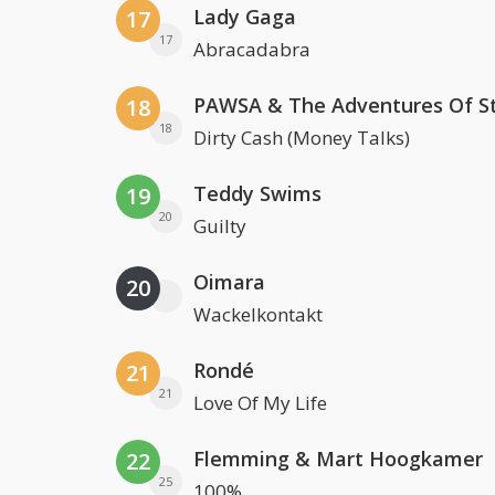
Lady Gaga
17
17
Abracadabra
18
18
Dirty Cash (Money Talks)
Teddy Swims
19
20
Guilty
Oimara
20
Wackelkontakt
Rondé
21
21
Love Of My Life
Flemming & Mart Hoogkamer
22
25
100%