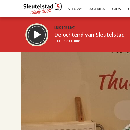
NIEUWS
AGENDA
GIDS
LUISTER LIVE:
De ochtend van Sleutelstad
6.00 - 12.00 uur
17.00
Inklappen