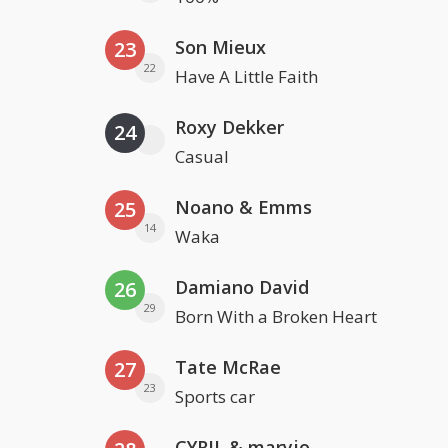
Son Mieux
23
22
Have A Little Faith
Roxy Dekker
24
Casual
Noano & Emms
25
14
Waka
Damiano David
26
29
Born With a Broken Heart
Tate McRae
27
23
Sports car
CYRIL & maryjo