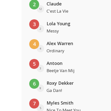
Claude
2
12
C'est La Vie
Lola Young
3
2
Messy
Alex Warren
4
4
Ordinary
Antoon
5
3
Beetje Van Mij
Roxy Dekker
6
8
Ga Dan!
Myles Smith
7
5
Nice To Meet You