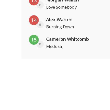
13
11
Love Somebody
Alex Warren
14
13
Burning Down
Cameron Whitcomb
15
19
Medusa