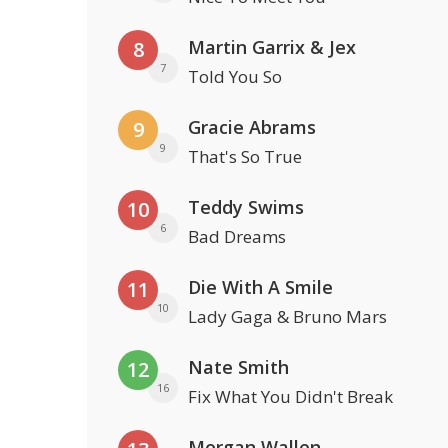
Martin Garrix & Jex
8
7
Told You So
Gracie Abrams
9
9
That's So True
Teddy Swims
10
6
Bad Dreams
Die With A Smile
11
10
Lady Gaga & Bruno Mars
Nate Smith
12
16
Fix What You Didn't Break
Morgan Wallen