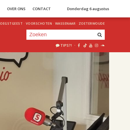
S
OVER ONS
CONTACT
Donderdag 6 augustus
OEGSTGEEST
·
VOORSCHOTEN
·
WASSENAAR
·
ZOETERWOUDE
TIPS?!
·
Je luistert nu naar
uur 1 van 2
«
Vorig uur
Volgend uur
»
18.00