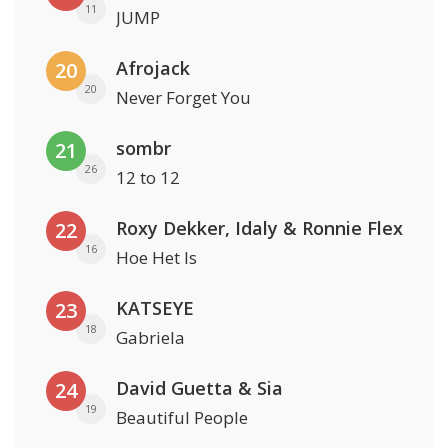
11
JUMP
Afrojack
20
20
Never Forget You
sombr
21
26
12 to 12
Roxy Dekker, Idaly & Ronnie Flex
22
16
Hoe Het Is
KATSEYE
23
18
Gabriela
David Guetta & Sia
24
19
Beautiful People