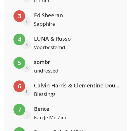
Golden
Ed Sheeran
3
2
Sapphire
LUNA & Russo
4
5
Voorbestemd
sombr
5
6
undressed
Calvin Harris & Clementine Douglas
6
3
Blessings
Bente
7
12
Kan Je Me Zien