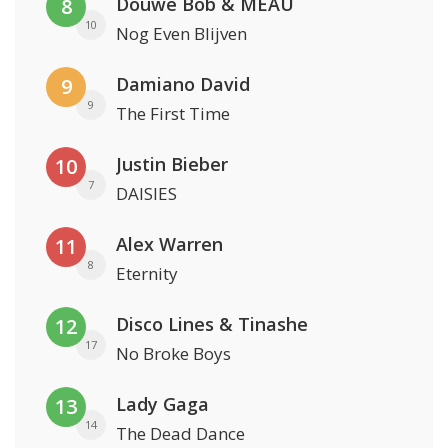
Douwe Bob & MEAU
8
10
Nog Even Blijven
Damiano David
9
9
The First Time
Justin Bieber
10
7
DAISIES
Alex Warren
11
8
Eternity
Disco Lines & Tinashe
12
17
No Broke Boys
Lady Gaga
13
14
The Dead Dance