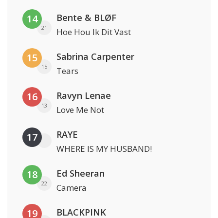
Bente & BLØF
14
21
Hoe Hou Ik Dit Vast
Sabrina Carpenter
15
15
Tears
Ravyn Lenae
16
13
Love Me Not
RAYE
17
WHERE IS MY HUSBAND!
Ed Sheeran
18
22
Camera
BLACKPINK
19