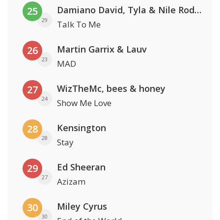
Damiano David, Tyla & Nile Rodgers
25
29
Talk To Me
Martin Garrix & Lauv
26
23
MAD
WizTheMc, bees & honey
27
24
Show Me Love
Kensington
28
28
Stay
Ed Sheeran
29
27
Azizam
Miley Cyrus
30
30