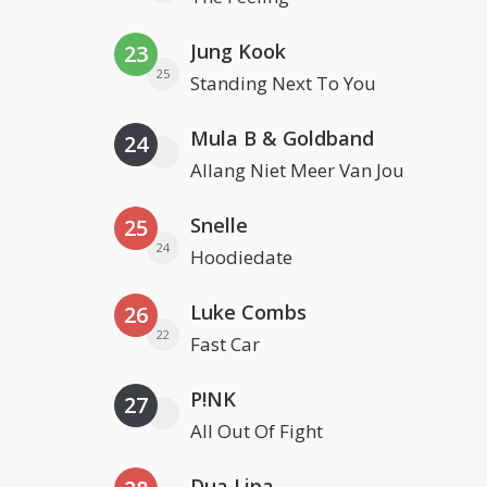
Jung Kook
23
25
Standing Next To You
Mula B & Goldband
24
Allang Niet Meer Van Jou
Snelle
25
24
Hoodiedate
Luke Combs
26
22
Fast Car
P!NK
27
All Out Of Fight
Dua Lipa