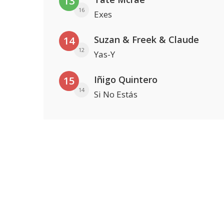
13
16
Exes
Suzan & Freek & Claude
14
12
Yas-Y
Iñigo Quintero
15
14
Si No Estás