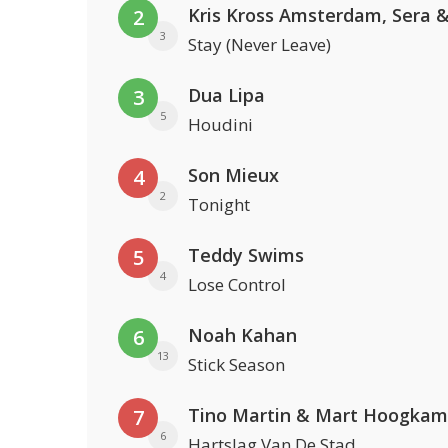
2
3
Stay (Never Leave)
Dua Lipa
3
5
Houdini
Son Mieux
4
2
Tonight
Teddy Swims
5
4
Lose Control
Noah Kahan
6
13
Stick Season
Tino Martin & Mart Hoogkam
7
6
Hartslag Van De Stad