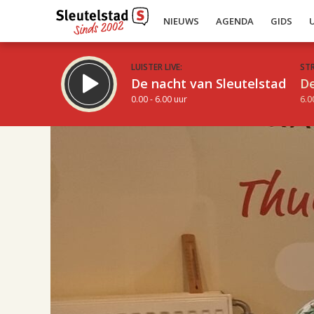
NIEUWS
AGENDA
GIDS
LUISTER LIVE:
ST
De nacht van Sleutelstad
De
0.00 - 6.00 uur
6.0
17.00
Inklappen