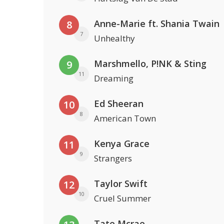
Anne-Marie ft. Shania Twain
8
7
Unhealthy
Marshmello, P!NK & Sting
9
11
Dreaming
Ed Sheeran
10
8
American Town
Kenya Grace
11
9
Strangers
Taylor Swift
12
10
Cruel Summer
Tate Mcrae