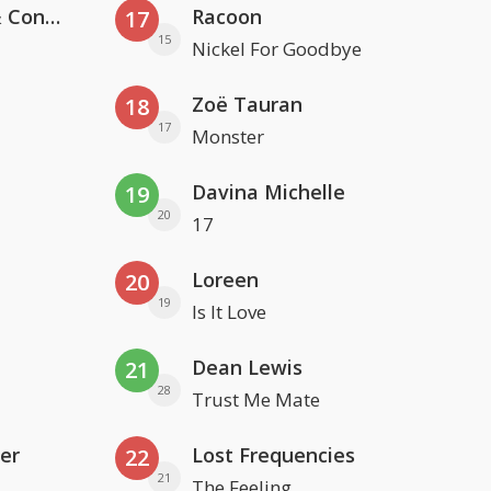
Kris Kross Amsterdam, Sera & Conor Maynard
Racoon
17
15
Nickel For Goodbye
Zoë Tauran
18
17
Monster
Davina Michelle
19
20
17
Loreen
20
19
Is It Love
Dean Lewis
21
28
Trust Me Mate
er
Lost Frequencies
22
21
The Feeling