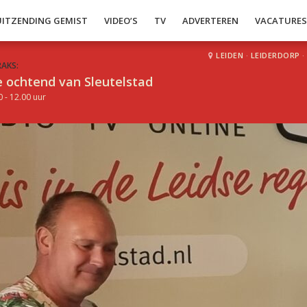
UITZENDING GEMIST
VIDEO’S
TV
ADVERTEREN
VACATURE
LEIDEN
·
LEIDERDORP
·
RAKS:
 ochtend van Sleutelstad
0 - 12.00 uur