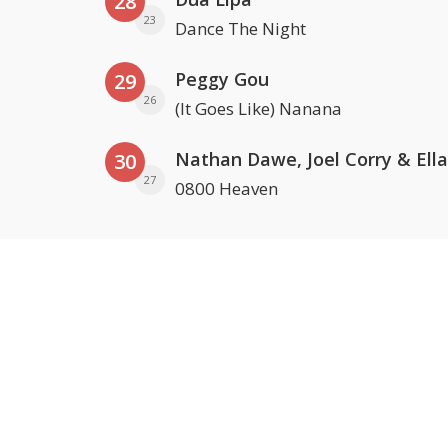
28
23
Dance The Night
Peggy Gou
29
26
(It Goes Like) Nanana
30
27
0800 Heaven