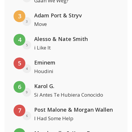
Gaan We Weg?
Adam Port & Stryv
3
3
Move
Alesso & Nate Smith
4
5
i Like It
Eminem
5
4
Houdini
Karol G.
6
9
Si Antes Te Hubiera Conocido
Post Malone & Morgan Wallen
7
6
I Had Some Help