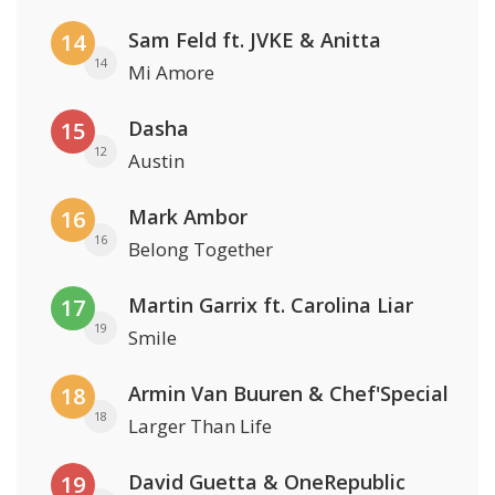
Sam Feld ft. JVKE & Anitta
14
14
Mi Amore
Dasha
15
12
Austin
Mark Ambor
16
16
Belong Together
Martin Garrix ft. Carolina Liar
17
19
Smile
Armin Van Buuren & Chef'Special
18
18
Larger Than Life
David Guetta & OneRepublic
19