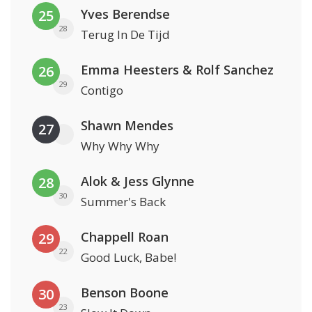
Yves Berendse
25
28
Terug In De Tijd
Emma Heesters & Rolf Sanchez
26
29
Contigo
Shawn Mendes
27
Why Why Why
Alok & Jess Glynne
28
30
Summer's Back
Chappell Roan
29
22
Good Luck, Babe!
Benson Boone
30
23