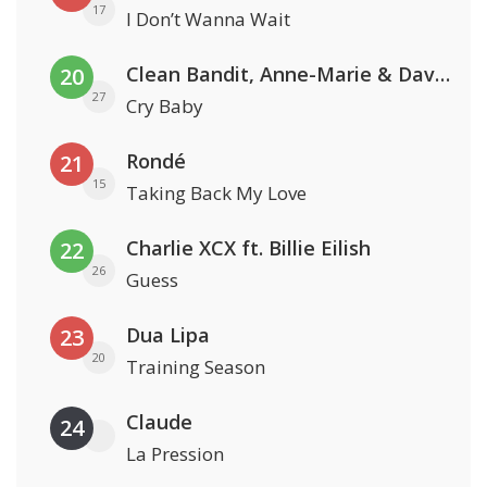
17
I Don’t Wanna Wait
Clean Bandit, Anne-Marie & David Guetta
20
27
Cry Baby
Rondé
21
15
Taking Back My Love
Charlie XCX ft. Billie Eilish
22
26
Guess
Dua Lipa
23
20
Training Season
Claude
24
La Pression