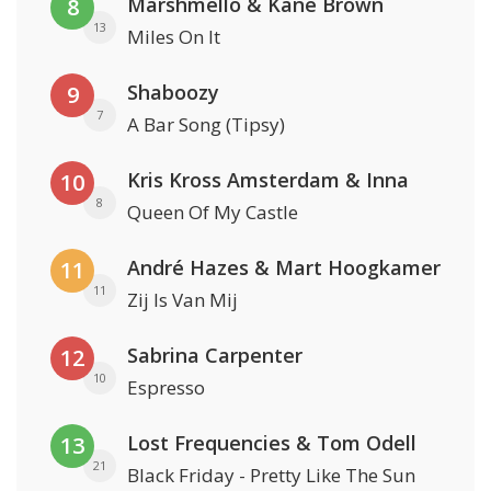
Marshmello & Kane Brown
8
13
Miles On It
Shaboozy
9
7
A Bar Song (Tipsy)
Kris Kross Amsterdam & Inna
10
8
Queen Of My Castle
André Hazes & Mart Hoogkamer
11
11
Zij Is Van Mij
Sabrina Carpenter
12
10
Espresso
Lost Frequencies & Tom Odell
13
21
Black Friday - Pretty Like The Sun