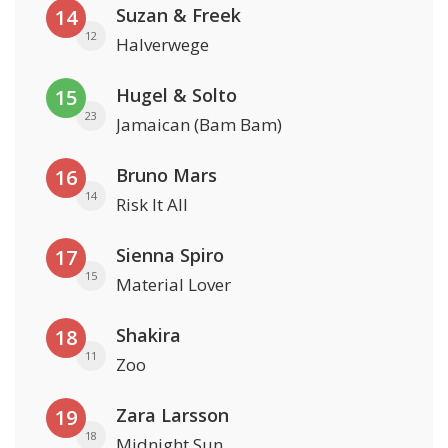
Suzan & Freek
14
12
Halverwege
Hugel & Solto
15
23
Jamaican (Bam Bam)
Bruno Mars
16
14
Risk It All
Sienna Spiro
17
15
Material Lover
Shakira
18
11
Zoo
Zara Larsson
19
18
Midnight Sun