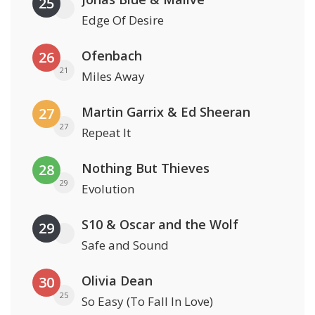
25
Edge Of Desire
Ofenbach
26
21
Miles Away
Martin Garrix & Ed Sheeran
27
27
Repeat It
Nothing But Thieves
28
29
Evolution
S10 & Oscar and the Wolf
29
Safe and Sound
Olivia Dean
30
25
So Easy (To Fall In Love)