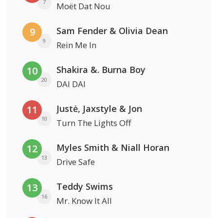
7
Moët Dat Nou
Sam Fender & Olivia Dean
9
9
Rein Me In
Shakira &. Burna Boy
10
20
DAI DAI
Justė, Jaxstyle & Jon
11
10
Turn The Lights Off
Myles Smith & Niall Horan
12
13
Drive Safe
Teddy Swims
13
16
Mr. Know It All