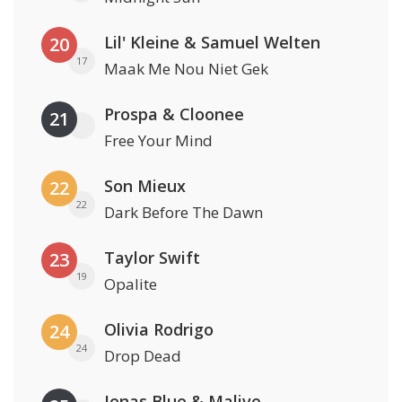
Lil' Kleine & Samuel Welten
20
17
Maak Me Nou Niet Gek
Prospa & Cloonee
21
Free Your Mind
Son Mieux
22
22
Dark Before The Dawn
Taylor Swift
23
19
Opalite
Olivia Rodrigo
24
24
Drop Dead
Jonas Blue & Malive