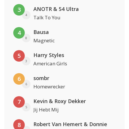
ANOTR & 54 Ultra
3
4
Talk To You
Bausa
4
8
Magnetic
Harry Styles
5
3
American Girls
sombr
6
6
Homewrecker
Kevin & Roxy Dekker
7
5
Jij Hebt Mij
Robert Van Hemert & Donnie
8