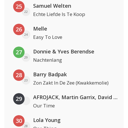
Samuel Welten
25
22
Echte Liefde Is Te Koop
Melle
26
24
Easy To Love
Donnie & Yves Berendse
27
29
Nachtenlang
Barry Badpak
28
23
Zon Zakt In De Zee (Kwakkemolie)
AFROJACK, Martin Garrix, David Guetta & Amél
29
Our Time
Lola Young
30
28