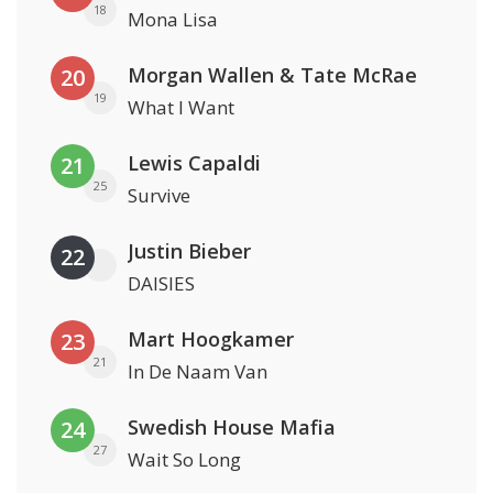
18
Mona Lisa
Morgan Wallen & Tate McRae
20
19
What I Want
Lewis Capaldi
21
25
Survive
Justin Bieber
22
DAISIES
Mart Hoogkamer
23
21
In De Naam Van
Swedish House Mafia
24
27
Wait So Long