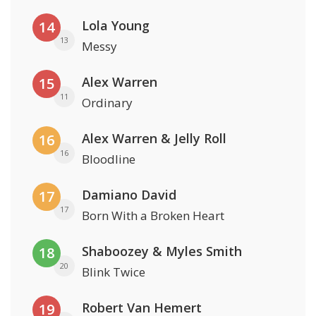
Lola Young
14
13
Messy
Alex Warren
15
11
Ordinary
Alex Warren & Jelly Roll
16
16
Bloodline
Damiano David
17
17
Born With a Broken Heart
Shaboozey & Myles Smith
18
20
Blink Twice
Robert Van Hemert
19