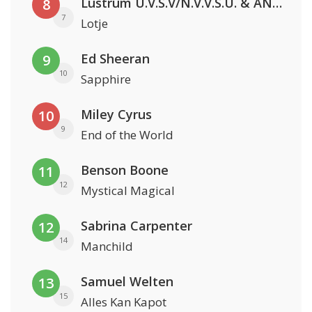
Lustrum U.V.S.V/N.V.V.S.U. & ANNO ONS & Jopke van Dobbenburgh & Roeland Beelen
8
7
Lotje
Ed Sheeran
9
10
Sapphire
Miley Cyrus
10
9
End of the World
Benson Boone
11
12
Mystical Magical
Sabrina Carpenter
12
14
Manchild
Samuel Welten
13
15
Alles Kan Kapot