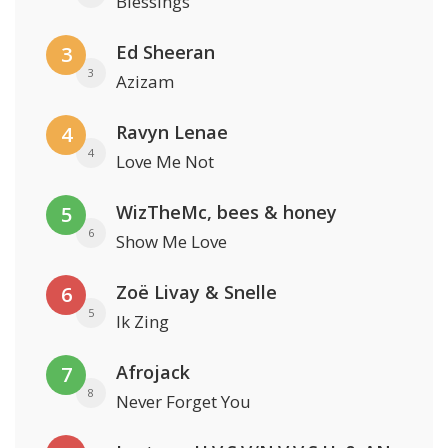
Blessings
Ed Sheeran
3
3
Azizam
Ravyn Lenae
4
4
Love Me Not
WizTheMc, bees & honey
5
6
Show Me Love
Zoë Livay & Snelle
6
5
Ik Zing
Afrojack
7
8
Never Forget You