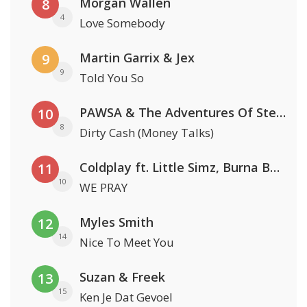
Morgan Wallen
8
4
Love Somebody
Martin Garrix & Jex
9
9
Told You So
PAWSA & The Adventures Of Stevie V
10
8
Dirty Cash (Money Talks)
Coldplay ft. Little Simz, Burna Boy, Elyanna & Tini
11
10
WE PRAY
Myles Smith
12
14
Nice To Meet You
Suzan & Freek
13
15
Ken Je Dat Gevoel