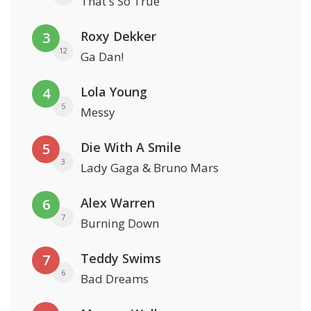
That's So True
Roxy Dekker
3
12
Ga Dan!
Lola Young
4
5
Messy
Die With A Smile
5
3
Lady Gaga & Bruno Mars
Alex Warren
6
7
Burning Down
Teddy Swims
7
6
Bad Dreams