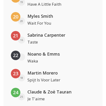
19
Have A Little Faith
Myles Smith
20
20
Wait For You
Sabrina Carpenter
21
16
Taste
Noano & Emms
22
Waka
Martin Morero
23
18
Spijt Is Voor Later
Claude & Zoë Tauran
24
25
Je T'aime