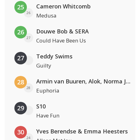
Cameron Whitcomb
25
26
Medusa
Douwe Bob & SERA
26
27
Could Have Been Us
Teddy Swims
27
Guilty
Armin van Buuren, Alok, Norma Jean Martine & LAWRENT
28
28
Euphoria
S10
29
Have Fun
Yves Berendse & Emma Heesters
30
24