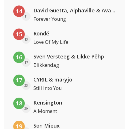
David Guetta, Alphaville & Ava Max
14
11
Forever Young
Rondé
15
13
Love Of My Life
Sven Versteeg & Likke Pêhp
16
17
Blikkendag
CYRIL & maryjo
17
23
Still Into You
Kensington
18
29
A Moment
Son Mieux
19