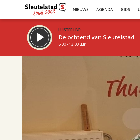
NIEUWS
AGENDA
GIDS
LUISTER LIVE:
De ochtend van Sleutelstad
6.00 - 12.00 uur
17.00
Inklappen