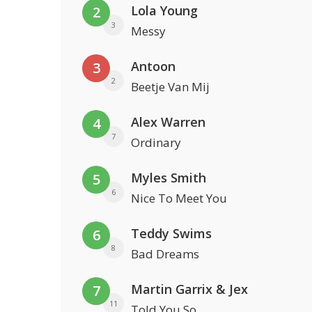
Lola Young
2
3
Messy
Antoon
3
2
Beetje Van Mij
Alex Warren
4
7
Ordinary
Myles Smith
5
6
Nice To Meet You
Teddy Swims
6
8
Bad Dreams
Martin Garrix & Jex
7
11
Told You So