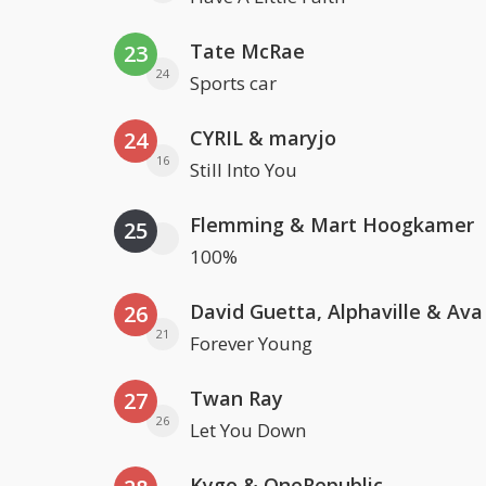
Tate McRae
23
24
Sports car
CYRIL & maryjo
24
16
Still Into You
Flemming & Mart Hoogkamer
25
100%
David Guetta, Alphaville & Av
26
21
Forever Young
Twan Ray
27
26
Let You Down
Kygo & OneRepublic