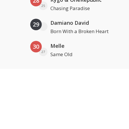
28
25
Chasing Paradise
Damiano David
29
Born With a Broken Heart
Melle
30
27
Same Old