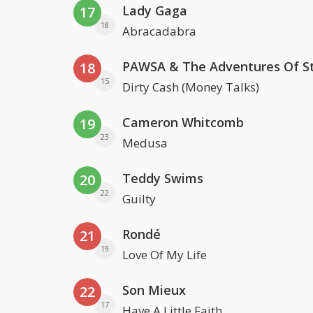
Lady Gaga
17
18
Abracadabra
18
15
Dirty Cash (Money Talks)
Cameron Whitcomb
19
23
Medusa
Teddy Swims
20
22
Guilty
Rondé
21
19
Love Of My Life
Son Mieux
22
17
Have A Little Faith