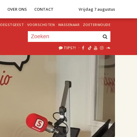
S
OVER ONS
CONTACT
Vrijdag 7 augustus
OEGSTGEEST
·
VOORSCHOTEN
·
WASSENAAR
·
ZOETERWOUDE
TIPS?!
·
Je luistert nu naar
uur 1 van 2
«
Vorig uur
Volgend uur
»
18.00