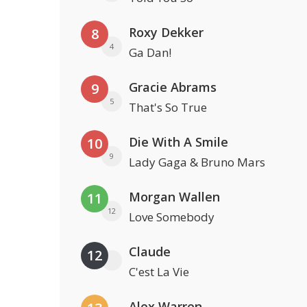
Roxy Dekker
8
4
Ga Dan!
Gracie Abrams
9
5
That's So True
Die With A Smile
10
9
Lady Gaga & Bruno Mars
Morgan Wallen
11
12
Love Somebody
Claude
12
C'est La Vie
Alex Warren