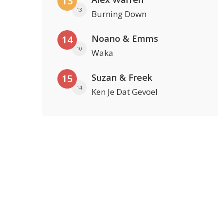
13
13
Burning Down
Noano & Emms
14
10
Waka
Suzan & Freek
15
14
Ken Je Dat Gevoel